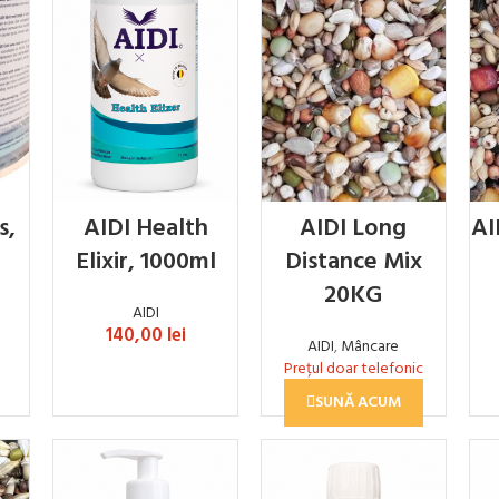
s,
AIDI Health
AIDI Long
AI
Elixir, 1000ml
Distance Mix
20KG
AIDI
140,00
lei
AIDI
,
Mâncare
Prețul doar telefonic
ADAUGĂ ÎN COȘ
SUNĂ ACUM