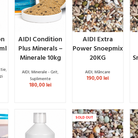
on
AIDI Condition
AIDI Extra
0ml
Plus Minerals –
Power Snoepmix
Minerale 10kg
20KG
S
tie
,
AIDI
,
Minerale - Grit
,
AIDI
,
Mâncare
zi
190,00
lei
Suplimente
180,00
lei
ADAUGĂ ÎN COȘ
ADAUGĂ ÎN COȘ
SOLD OUT