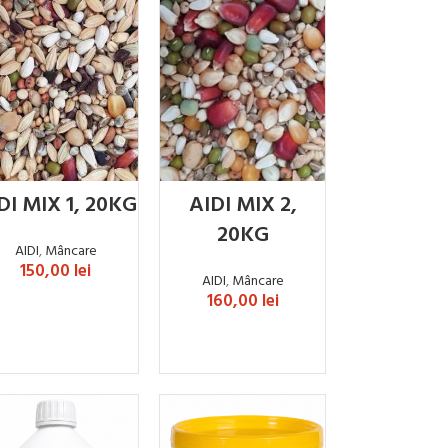
DI MIX 1, 20KG
AIDI MIX 2,
20KG
AIDI
,
Mâncare
150,00
lei
AIDI
,
Mâncare
160,00
lei
ADAUGĂ ÎN COȘ
ADAUGĂ ÎN COȘ