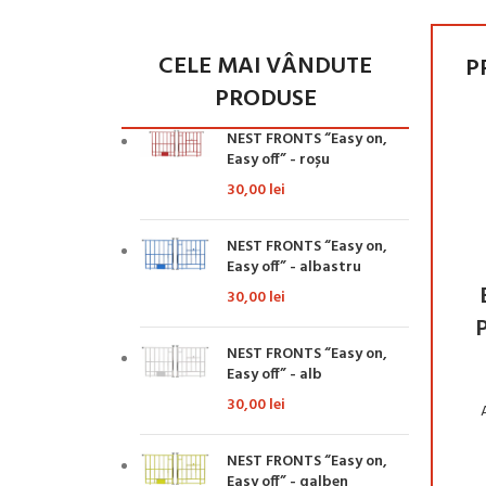
CELE MAI VÂNDUTE
P
PRODUSE
NEST FRONTS “Easy on,
Easy off” - roșu
30,00
lei
NEST FRONTS “Easy on,
Easy off” - albastru
AUGĂ ÎN COȘ
ADAUGĂ ÎN COȘ
 pulbere, plic 50
AIDI MIX 1, 20KG
30,00
lei
g
P
AIDI
,
Mâncare
NEST FRONTS “Easy on,
150,00
lei
Easy off” - alb
Virkon
20,00
lei
30,00
lei
NEST FRONTS “Easy on,
Easy off” - galben