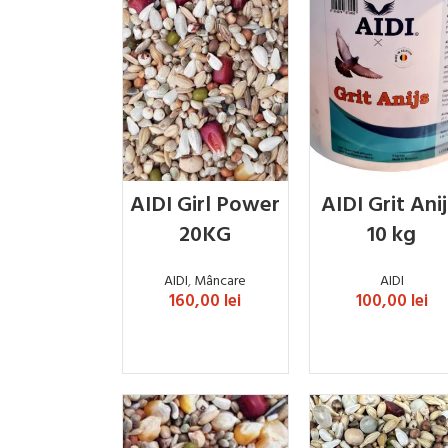
AIDI Girl Power
AIDI Grit Anij
20KG
10 kg
AIDI
,
Mâncare
AIDI
160,00
lei
100,00
lei
ADAUGĂ ÎN COȘ
ADAUGĂ ÎN COȘ