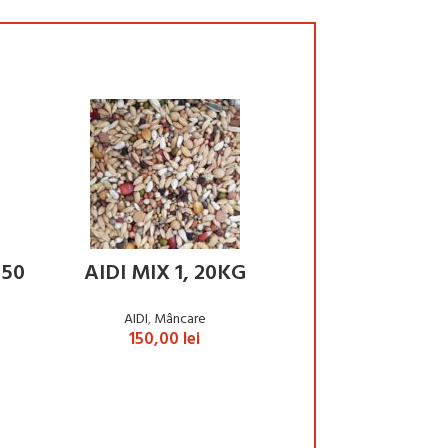
ADAUGĂ ÎN COȘ
ADAUGĂ ÎN
 50
AIDI MIX 1, 20KG
Belgian Winne
Pâslă cuibar 
AIDI
,
Mâncare
10 bucă
150,00
lei
Accesorii
,
Belgian Win
25,00
l