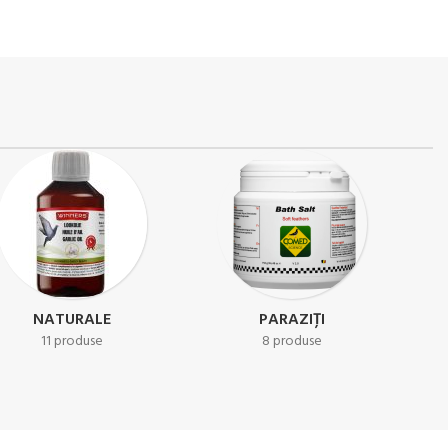
ULEIURI
VITAMINE - AMINOACIZI
14 produse
25 produse