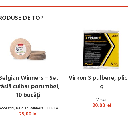
RODUSE DE TOP
ADAUGĂ ÎN COȘ
ADAUGĂ ÎN COȘ
Belgian Winners – Set
Virkon S pulbere, plic
âslă cuibar porumbei,
g
10 bucăți
Virkon
20,00
lei
Accesorii
,
Belgian Winners
,
OFERTA
25,00
lei