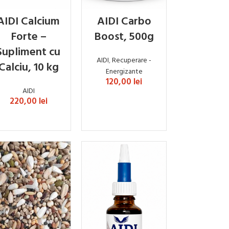
AIDI Calcium
AIDI Carbo
Forte –
Boost, 500g
Supliment cu
AIDI
,
Recuperare -
Calciu, 10 kg
Energizante
120,00
lei
AIDI
220,00
lei
ADAUGĂ ÎN COȘ
ADAUGĂ ÎN COȘ