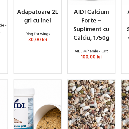
l
Adapatoare 2L
AIDI Calcium
gri cu inel
Forte –
ie -
Supliment cu
,
Ring for wings
Calciu, 1750g
30,00
lei
ADAUGĂ ÎN COȘ
AIDI
,
Minerale - Grit
100,00
lei
ADAUGĂ ÎN COȘ