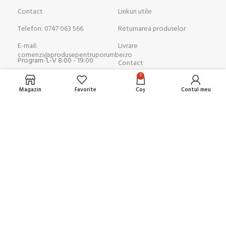
Contact
Linkuri utile
Telefon: 0747 063 566
Returnarea produselor
E-mail:
Livrare
comenzi@produsepentruporumbei.ro
Program: L-V 8:00 - 19:00
Contact
0
GDPR
Magazin
Favorite
Coș
Contul meu
Termen și Conditii
Politica de confidențialitate
Politica COOKIES
Produse pentru Porumbei
© 2024. Toate drepturile rezervate
Powered by
AboutWeb.ro
.