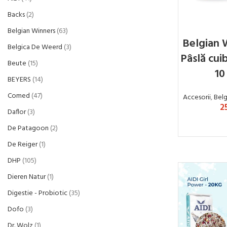
Backs
2
Belgian Winners
63
Belgian 
Belgica De Weerd
3
Pâslă cui
Beute
15
10
BEYERS
14
Comed
47
Accesorii
,
Belg
2
Daflor
3
ADA
De Patagoon
2
De Reiger
1
DHP
105
Dieren Natur
1
Digestie - Probiotic
35
Dofo
3
Dr. Wolz
1