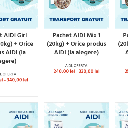
 AIDI Girl
Pachet AIDI Mix 1
P
0kg) + Orice
(20kg) + Orice produs
(20
s AIDI (la
AIDI (la alegere)
A
egere)
AIDI
,
OFERTA
240,00
lei
330,00
lei
2
–
I
,
OFERTA
ei
340,00
lei
–
SELECTEAZĂ OPȚIUNILE
AZĂ OPȚIUNILE