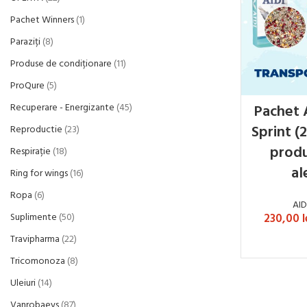
Pachet Winners
1
Paraziți
8
Produse de condiționare
11
ProQure
5
Pachet 
Recuperare - Energizante
45
Sprint (
Reproductie
23
produ
Respirație
18
al
Ring for wings
16
Ropa
6
AID
230,00
l
Suplimente
50
Travipharma
22
SELECTE
Tricomonoza
8
Uleiuri
14
Vanrobaeys
87