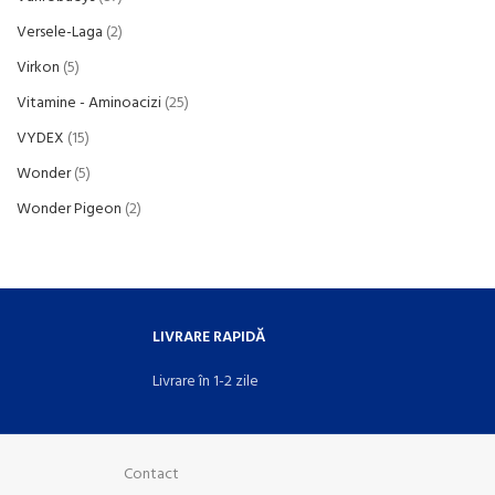
Versele-Laga
2
Virkon
5
Vitamine - Aminoacizi
25
VYDEX
15
Wonder
5
Wonder Pigeon
2
LIVRARE RAPIDĂ
Livrare în 1-2 zile
Contact