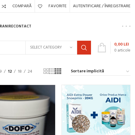
COMPARĂ
FAVORITE
AUTENTIFICARE / ÎNREGISTRARE
HRANIRE
CONTACT
0,00
LEI
SELECT CATEGORY
0
articole
9
12
18
24