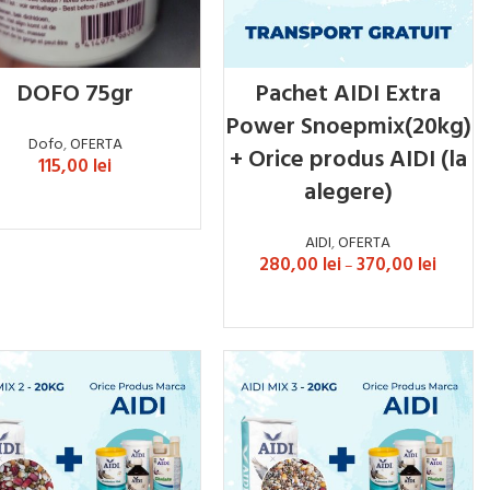
DOFO 75gr
Pachet AIDI Extra
Power Snoepmix(20kg)
Dofo
,
OFERTA
+ Orice produs AIDI (la
115,00
lei
alegere)
ADAUGĂ ÎN COȘ
AIDI
,
OFERTA
280,00
lei
370,00
lei
–
SELECTEAZĂ OPȚIUNILE