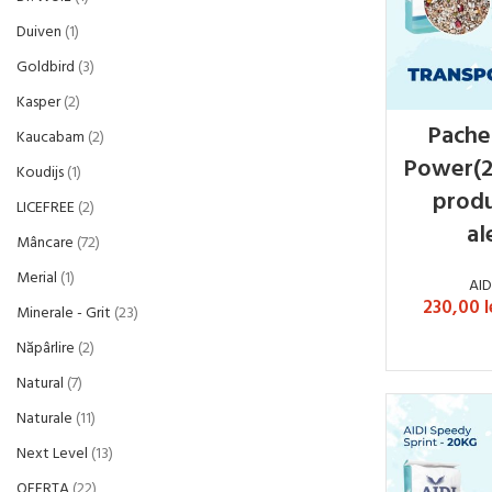
Duiven
1
Goldbird
3
Kasper
2
Pachet
Kaucabam
2
Power(2
Koudijs
1
produ
LICEFREE
2
al
Mâncare
72
Merial
1
AID
230,00
l
Minerale - Grit
23
Năpârlire
2
SELECTE
Natural
7
Naturale
11
Next Level
13
OFERTA
22