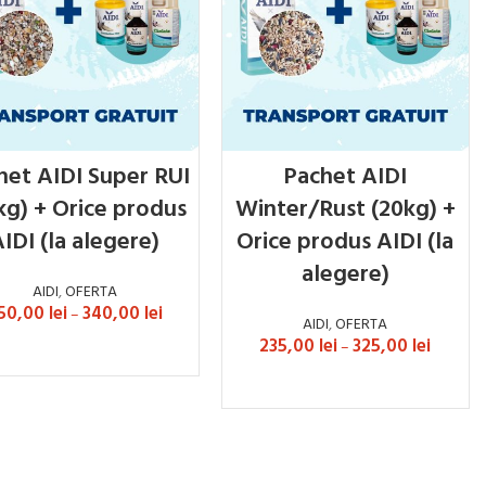
het AIDI Super RUI
Pachet AIDI
kg) + Orice produs
Winter/Rust (20kg) +
IDI (la alegere)
Orice produs AIDI (la
alegere)
AIDI
,
OFERTA
50,00
lei
340,00
lei
–
AIDI
,
OFERTA
235,00
lei
325,00
lei
–
SELECTEAZĂ OPȚIUNILE
SELECTEAZĂ OPȚIUNILE