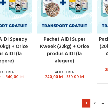
AIDI Speedy
Pachet AIDI Super
Pac
20kg) + Orice
Kweek (22kg) + Orice
(20
s AIDI (la
produs AIDI (la
A
egere)
alegere)
2
I
,
OFERTA
AIDI
,
OFERTA
ei
340,00
lei
240,00
lei
330,00
lei
–
–
AZĂ OPȚIUNILE
SELECTEAZĂ OPȚIUNILE
1
2
→