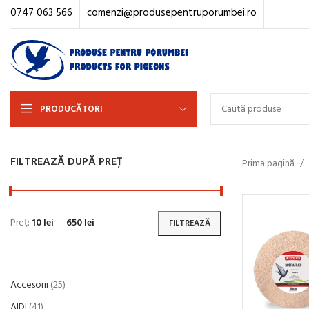
0747 063 566
comenzi@produsepentruporumbei.ro
PRODUCĂTORI
FILTREAZĂ DUPĂ PREȚ
Prima pagină
Preț:
10 lei
—
650 lei
FILTREAZĂ
Accesorii
25
AIDI
41