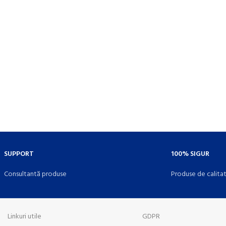
SUPPORT
100% SIGUR
Consultantă produse
Produse de calita
Linkuri utile
GDPR