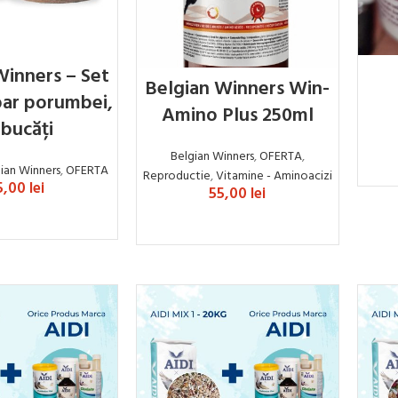
Winners – Set
Belgian Winners Win-
bar porumbei,
Amino Plus 250ml
 bucăți
Belgian Winners
,
OFERTA
,
ian Winners
,
OFERTA
Reproductie
,
Vitamine - Aminoacizi
5,00
lei
55,00
lei
UGĂ ÎN COȘ
ADAUGĂ ÎN COȘ