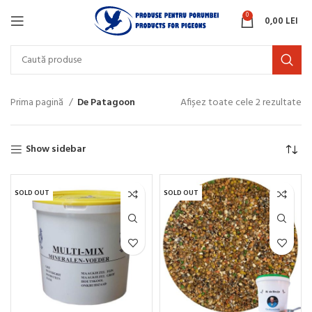
0
0,00
LEI
Prima pagină
De Patagoon
Afișez toate cele 2 rezultate
Show sidebar
SOLD OUT
SOLD OUT