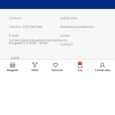
Contact
Linkuri utile
Telefon: 0747 063 566
Returnarea produselor
E-mail:
Livrare
comenzi@produsepentruporumbei.ro
Program: L-V 8:00 - 19:00
Contact
GDPR
0
Termen și Conditii
Magazin
Filtre
Favorite
Coș
Contul meu
Politica de confidențialitate
Politica COOKIES