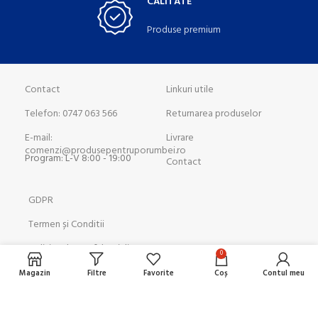
CALITATE
Produse premium
Contact
Linkuri utile
Telefon: 0747 063 566
Returnarea produselor
E-mail:
Livrare
comenzi@produsepentruporumbei.ro
Program: L-V 8:00 - 19:00
Contact
GDPR
Termen și Conditii
Politica de confidențialitate
0
Politica COOKIES
Magazin
Filtre
Favorite
Coș
Contul meu