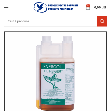
0
0,00
LEI