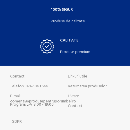
100% SIGUR
Produse de calitate
CALITATE
Produse premium
Contact
Linkuri utile
Telefon: 0747 063 566
Returnarea produselor
E-mail:
Livrare
comenzi@produsepentruporumbei.ro
Program: L-V 8:00 - 19:00
Contact
GDPR