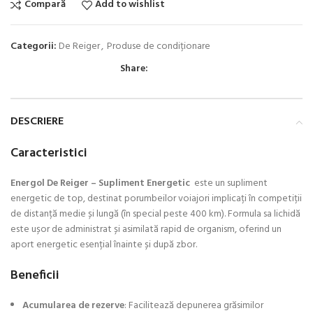
Compară
Add to wishlist
Categorii:
De Reiger
,
Produse de condiționare
Share:
DESCRIERE
Caracteristici
Energol De Reiger – Supliment Energetic
este un supliment
energetic de top, destinat porumbeilor voiajori implicați în competiții
de distanță medie și lungă (în special peste 400 km). Formula sa lichidă
este ușor de administrat și asimilată rapid de organism, oferind un
aport energetic esențial înainte și după zbor.
Beneficii
Acumularea de rezerve
: Facilitează depunerea grăsimilor