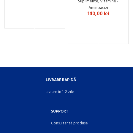
Suplimente
,
Vitamine -
Aminoacizi
140,00
lei
ADAUGĂ ÎN COȘ
ADAUGĂ ÎN COȘ
LIVRARE RAPIDĂ
Livrare în 1-2 zile
SUPPORT
Consultantă produse