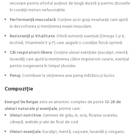
necesare pentru efortul susținut de lungă durată și pentru zborurile
în condiții meteo nefavorabile.
Performanță musculară
: Conține acizi grași nesaturați care ajută
la dezvoltarea și menținerea masei musculare.
Rezistență și Vitalitate
: Oferă nutrienți esențiali (Omega 3 și 6,
lecitină, Vitaminele E și F) care asigură o condiție fizică optimă.
Căi respiratorii libere
: Conține uleiuri esențiale (eucalipt, mentă,
lavandă) care ajută la menținerea căilor respiratorii curate, esențial
pentru oxigenarea în timpul zborului.
Penaj
: Contribuie la obținerea unui penaj mătăsos și lucios.
Compoziție
Energol De Reiger
este un amestec complex de peste
12-20 de
uleiuri naturale și esențiale
, printre care:
Uleiuri nutritive
: Germeni de grâu, in, soia, floarea-soarelui,
cânepă, arahide și ulei de ficat de cod.
Uleiuri esențiale
: Eucalipt, mentă, cuișoare, lavandă și oregano.