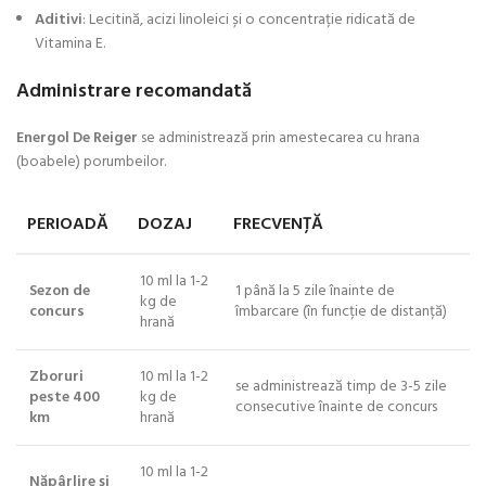
Aditivi
: Lecitină, acizi linoleici și o concentrație ridicată de
Vitamina E.
Administrare recomandat
ă
Energol De Reiger
se administrează prin amestecarea cu hrana
(boabele) porumbeilor.
PERIOADĂ
DOZAJ
FRECVENȚĂ
10 ml la 1-2
Sezon de
1 până la 5 zile înainte de
kg de
concurs
îmbarcare (în funcție de distanță)
hrană
Zboruri
10 ml la 1-2
se administrează timp de 3-5 zile
peste 400
kg de
consecutive înainte de concurs
km
hrană
10 ml la 1-2
Năpârlire și