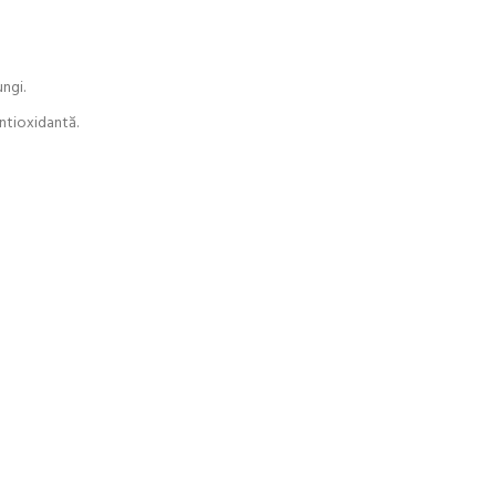
ngi.
antioxidantă.