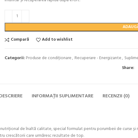
imunitar și recuperarea rapidă după efort.
ADAUGĂ
Compară
Add to wishlist
Categorii:
Produse de condiționare
,
Recuperare - Energizante
,
Suplim
Share:
DESCRIERE
INFORMAȚII SUPLIMENTARE
RECENZII (0)
nutrițional de înaltă calitate, special formulat pentru porumbeii de curse ș
tru crescătorii care urmăresc rezultate de top.