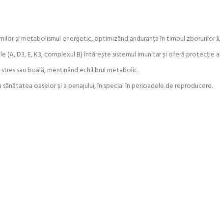
imilor și metabolismul energetic, optimizând anduranța în timpul zborurilor lu
le (A, D3, E, K3, complexul B) întărește sistemul imunitar și oferă protecție 
 stres sau boală, menținând echilibrul metabolic.
ru sănătatea oaselor și a penajului, în special în perioadele de reproducere.