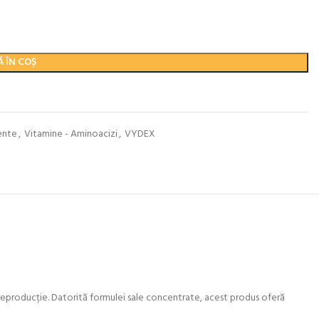
 ÎN COȘ
ente
,
Vitamine - Aminoacizi
,
VYDEX
i reproducție. Datorită formulei sale concentrate, acest produs oferă