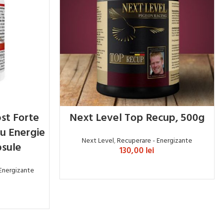
st Forte
Next Level Top Recup, 500g
u Energie
Next Level
,
Recuperare - Energizante
psule
130,00
lei
ADAUGĂ ÎN COȘ
Energizante