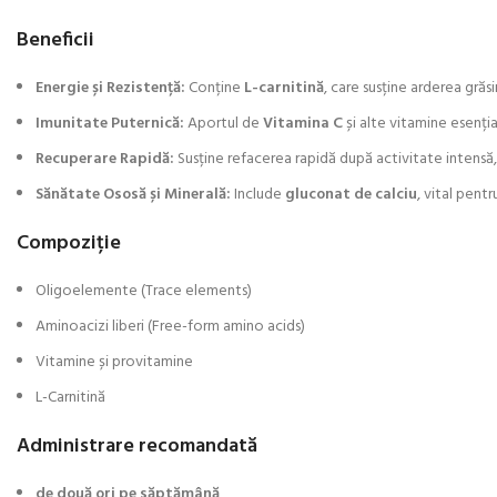
Beneficii
Energie și Rezistență:
Conține
L-carnitină
, care susține arderea grăs
Imunitate Puternică:
Aportul de
Vitamina C
și alte vitamine esenția
Recuperare Rapidă:
Susține refacerea rapidă după activitate intensă,
Sănătate Ososă și Minerală:
Include
gluconat de calciu
, vital pent
Compoziție
Oligoelemente (Trace elements)
Aminoacizi liberi (Free-form amino acids)
Vitamine și provitamine
L-Carnitină
Administrare recomandată
de dou
ă ori pe săptămână