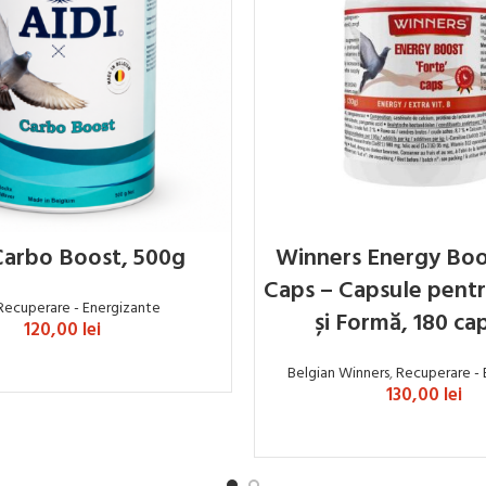
Carbo Boost, 500g
Winners Energy Boo
Caps – Capsule pentr
Recuperare - Energizante
și Formă, 180 ca
120,00
lei
ADAUGĂ ÎN COȘ
Belgian Winners
,
Recuperare - 
130,00
lei
ADAUGĂ ÎN COȘ