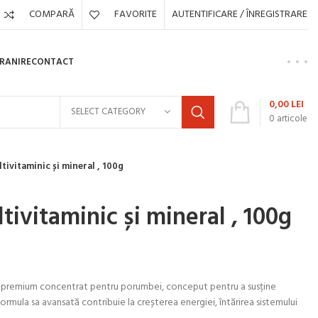
COMPARĂ
FAVORITE
AUTENTIFICARE / ÎNREGISTRARE
HRANIRE
CONTACT
0,00
LEI
SELECT CATEGORY
0
articole
ivitaminic și mineral , 100g
vitaminic și mineral , 100g
 premium concentrat pentru porumbei, conceput pentru a susține
rmula sa avansată contribuie la creșterea energiei, întărirea sistemului