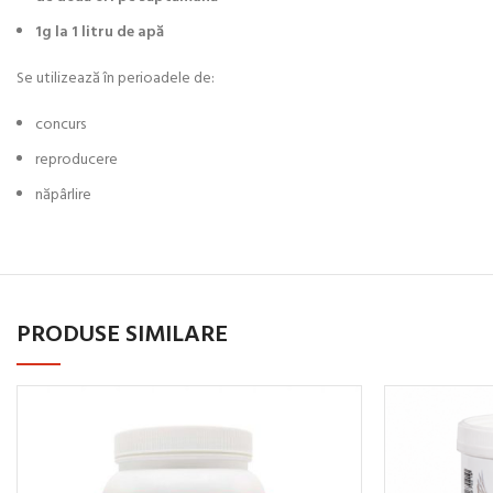
1g la 1 litru de apă
Se utilizează în perioadele de:
concurs
reproducere
năpârlire
PRODUSE SIMILARE