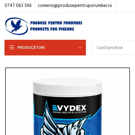
0747 063 566
comenzi@produsepentruporumbei.ro
PRODUCĂTORI