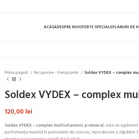
ACASA
DESPRE NOI
OFERTE SPECIALE
PLANURI DE 
Prima pagină
Recuperare - Energizante
Soldex VYDEX – complex mult
Soldex VYDEX – complex multi
120,00
lei
Soldex VYDEX – complex multivitaminic și mineral,
este un supliment
performanța maximă în perioadele de concurs, reproducere și năpârlire. Fo