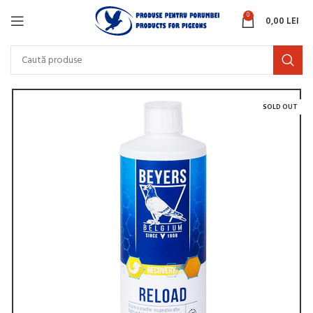
0
0,00
LEI
SOLD OUT