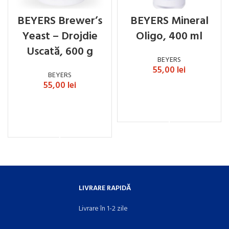
BEYERS Brewer’s
BEYERS Mineral
Yeast – Drojdie
Oligo, 400 ml
Uscată, 600 g
BEYERS
55,00
lei
BEYERS
55,00
lei
ADAUGĂ ÎN COȘ
ADAUGĂ ÎN COȘ
LIVRARE RAPIDĂ
Livrare în 1-2 zile