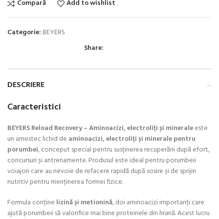
Compară
Add to wishlist
Categorie:
BEYERS
Share:
DESCRIERE
Caracteristici
BEYERS Reload Recovery – Aminoacizi, electroliți și minerale
este
un amestec lichid de
aminoacizi, electroliți și minerale pentru
porumbei
, conceput special pentru susținerea recuperării după efort,
concursuri și antrenamente. Produsul este ideal pentru porumbeii
voiajori care au nevoie de refacere rapidă după sosire și de sprijin
nutritiv pentru menținerea formei fizice.
Formula conține
lizină și metionină
, doi aminoacizi importanți care
ajută porumbeii să valorifice mai bine proteinele din hrană. Acest lucru