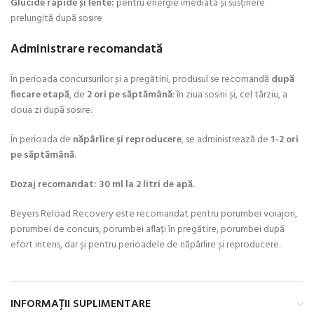
Glucide rapide și lente:
pentru energie imediată și susținere
prelungită după sosire
Administrare recomandată
În perioada concursurilor și a pregătirii, produsul se recomandă
după
fiecare etapă
, de
2 ori pe săptămână
: în ziua sosirii și, cel târziu, a
doua zi după sosire.
În perioada de
năpârlire și reproducere
, se administrează de
1-2 ori
pe săptămână
.
Dozaj recomandat:
30 ml la 2 litri de apă.
Beyers Reload Recovery este recomandat pentru porumbei voiajori,
porumbei de concurs, porumbei aflați în pregătire, porumbei după
efort intens, dar și pentru perioadele de năpârlire și reproducere.
INFORMAȚII SUPLIMENTARE