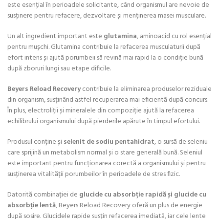
este esențial în perioadele solicitante, când organismul are nevoie de
susținere pentru refacere, dezvoltare și menținerea masei musculare.
Un alt ingredient important este
glutamina
, aminoacid cu rol esențial
pentru mușchi. Glutamina contribuie la refacerea musculaturii după
efort intens și ajută porumbeii să revină mai rapid la o condiție bună
după zboruri lungi sau etape dificile.
Beyers Reload Recovery
contribuie la eliminarea produselor reziduale
din organism, susținând astfel recuperarea mai eficientă după concurs.
În plus, electroliții și mineralele din compoziție ajută la refacerea
echilibrului organismului după pierderile apărute în timpul efortului.
Produsul conține și
selenit de sodiu pentahidrat
, o sursă de seleniu
care sprijină un metabolism normal și o stare generală bună. Seleniul
este important pentru funcționarea corectă a organismului și pentru
susținerea vitalității porumbeilor în perioadele de stres fizic.
Datorită combinației de
glucide cu absorbție rapidă și glucide cu
absorbție lentă
, Beyers Reload Recovery oferă un plus de energie
după sosire. Glucidele rapide susțin refacerea imediată, iar cele lente