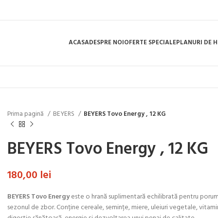
ACASA
DESPRE NOI
OFERTE SPECIALE
PLANURI DE 
Prima pagină
BEYERS
BEYERS Tovo Energy , 12 KG
BEYERS Tovo Energy , 12 KG
180,00
lei
BEYERS Tovo Energy
este o hrană suplimentară echilibrată pentru porumbe
sezonul de zbor. Conține cereale, semințe, miere, uleiuri vegetale, vitami