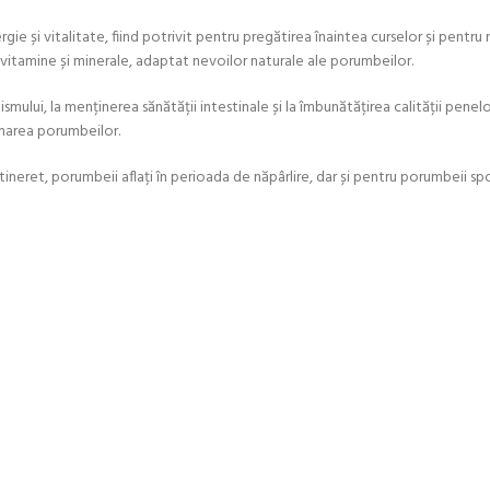
e și vitalitate, fiind potrivit pentru pregătirea înaintea curselor și pentru 
itamine și minerale, adaptat nevoilor naturale ale porumbeilor.
mului, la menținerea sănătății intestinale și la îmbunătățirea calității penelo
emarea porumbeilor.
ret, porumbeii aflați în perioada de năpârlire, dar și pentru porumbeii spor