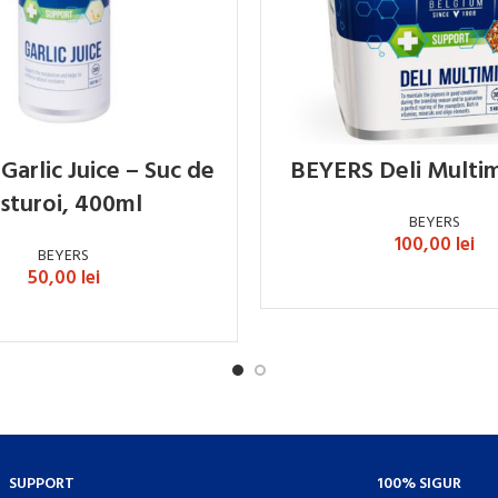
arlic Juice – Suc de
BEYERS Deli Multim
sturoi, 400ml
BEYERS
100,00
lei
BEYERS
50,00
lei
ADAUGĂ ÎN COȘ
ADAUGĂ ÎN COȘ
SUPPORT
100% SIGUR