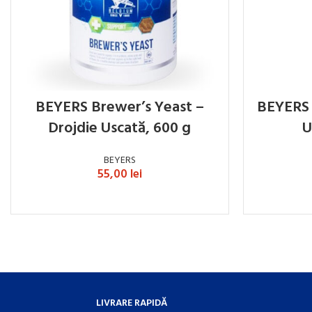
BEYERS Brewer’s Yeast –
BEYERS G
Drojdie Uscată, 600 g
U
BEYERS
55,00
lei
ADAUGĂ ÎN COȘ
LIVRARE RAPIDĂ