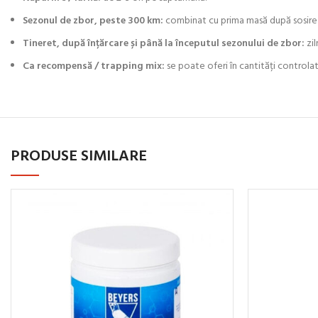
Sezonul de zbor, peste 300 km:
combinat cu prima masă după sosire ș
Tineret, după înțărcare și până la începutul sezonului de zbor:
zil
Ca recompensă / trapping mix:
se poate oferi în cantități control
PRODUSE SIMILARE