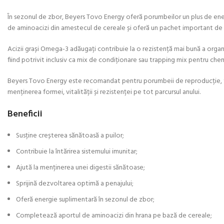
În sezonul de zbor, Beyers Tovo Energy oferă porumbeilor un plus de energi
de aminoacizi din amestecul de cereale și oferă un pachet important de v
Acizii grași Omega-3 adăugați contribuie la o rezistență mai bună a organis
fiind potrivit inclusiv ca mix de condiționare sau trapping mix pentru ch
Beyers Tovo Energy este recomandat pentru porumbeii de reproducție, tine
menținerea formei, vitalității și rezistenței pe tot parcursul anului.
Beneficii
Susține creșterea sănătoasă a puilor;
Contribuie la întărirea sistemului imunitar;
Ajută la menținerea unei digestii sănătoase;
Sprijină dezvoltarea optimă a penajului;
Oferă energie suplimentară în sezonul de zbor;
Completează aportul de aminoacizi din hrana pe bază de cereale;