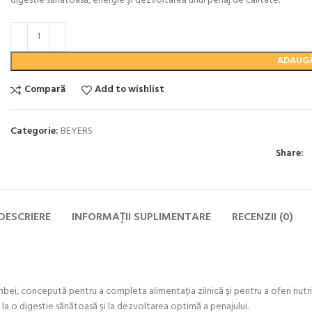
digestie sănătoasă, energie și dezvoltarea unui penaj de calitate.
ADAUGĂ
Compară
Add to wishlist
Categorie:
BEYERS
Share:
DESCRIERE
INFORMAȚII SUPLIMENTARE
RECENZII (0)
i, concepută pentru a completa alimentația zilnică și pentru a oferi nutrienț
i, la o digestie sănătoasă și la dezvoltarea optimă a penajului.