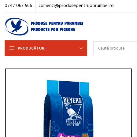
0747 063 566
comenzi@produsepentruporumbei.ro
PRODUCĂTORI