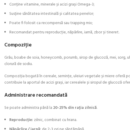
Conține vitamine, minerale și acizi grași Omega-3;
Susține sănătatea intestinală și calitatea penelor;
Poate fi folosit ca recompensă sau trapping mix;
Recomandat pentru reproducție, năpârlire, iarnă, zbor și tineret.
Compoziție
Grâu, boabe de soia, honeycomb, porumb, sirop de glucoză, mei, sorg, ulei 
clorură de sodiu.
Compoziția bogată în cereale, semințe, uleiuri vegetale și miere oferă por
contribuie la aportul de acizi grași, iar cerealele și siropul de glucoză of
Administrare recomandată
Se poate administra până la
20-25% din rația zilnică
.
Reproducție:
zilnic, combinat cu hrana.
Năpârlire / iarnă:
de 2-3 ori pe săptămână.