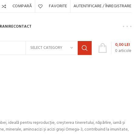
COMPARĂ
FAVORITE
AUTENTIFICARE / ÎNREGISTRARE
HRANIRE
CONTACT
0,00
LEI
SELECT CATEGORY
0
articole
i, ideală pentru reproducție, creșterea tineretului, năpârlire, iarnă și
ne, minerale, aminoacizi și acizi grași Omega-3, contribuind la imunitate,