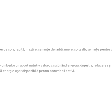
de soia, rapiță, mazăre, semințe de iarbă, miere, sorg alb, semințe pentru ca
umbeilor un aport nutritiv valoros, susținând energia, digestia, refacerea și
eră energie ușor disponibilă pentru porumbeii activi.