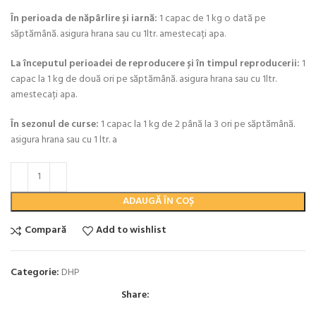
În perioada de năpârlire și iarnă:
1 capac de 1 kg o dată pe
săptămână. asigura hrana sau cu 1ltr. amestecați apa.
La începutul perioadei de reproducere și în timpul reproducerii:
1
capac la 1 kg de două ori pe săptămână. asigura hrana sau cu 1ltr.
amestecați apa.
În sezonul de curse:
1 capac la 1 kg de 2 până la 3 ori pe săptămână.
asigura hrana sau cu 1 ltr. a
ADAUGĂ ÎN COȘ
Compară
Add to wishlist
Categorie:
DHP
Share: