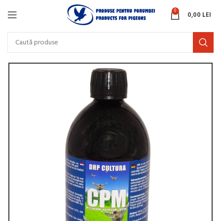
0
0,00
LEI