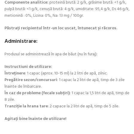
Componente analitice:
proteină brută: 2 g/k, grăsime brută: <1 g/k,
pulpă brută: <1 g/k, cenușă brută: 4 g/k, umiditate: 95,4 g/k, Ds 46 g/k,
metionină : 0%, Lizina: 0%, Na: 13 mg / 100gr.
Păstrați recipientul într-un loc uscat, întunecat și răcoros.
Administrare
:
Produsul se administrează în apa de băut (nu în furaj):
Instructiuni de utilizare:
Întreținere
: 1 capac (aprox. 10-15 ml) la 2 litri de apă, zilnic.
Pregătire sezon/concursuri
: 1 capac la 2 litri de apă, timp de 3 zile
înainte de îmbarcare.
În caz de probleme (fecale subțiri)
: 1 capac la 1,5 litri de apă, timp de
8 zile.
Tranziție la hrana tare
: 2 capace la 2 litri de apă, timp de 5 zile.
Agitați bine înainte de utilizare!