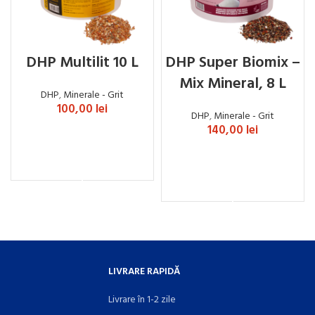
DHP Multilit 10 L
DHP Super Biomix –
Mix Mineral, 8 L
DHP
,
Minerale - Grit
100,00
lei
DHP
,
Minerale - Grit
140,00
lei
ADAUGĂ ÎN COȘ
ADAUGĂ ÎN COȘ
LIVRARE RAPIDĂ
Livrare în 1-2 zile