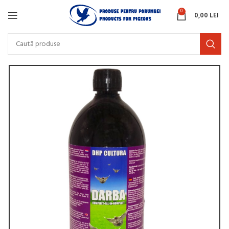
0
0,00
LEI