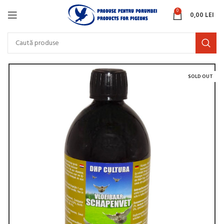
0
0,00
LEI
SOLD OUT