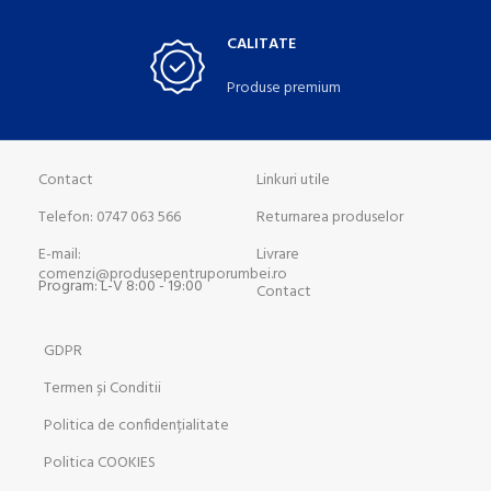
CALITATE
Produse premium
Contact
Linkuri utile
Telefon: 0747 063 566
Returnarea produselor
E-mail:
Livrare
comenzi@produsepentruporumbei.ro
Program: L-V 8:00 - 19:00
Contact
GDPR
Termen și Conditii
Politica de confidențialitate
Politica COOKIES