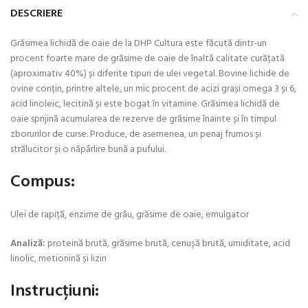
DESCRIERE
Grăsimea lichidă de oaie de la DHP Cultura este făcută dintr-un
procent foarte mare de grăsime de oaie de înaltă calitate curățată
(aproximativ 40%) și diferite tipuri de ulei vegetal. Bovine lichide de
ovine conțin, printre altele, un mic procent de acizi grași omega 3 și 6,
acid linoleic, lecitină și este bogat în vitamine. Grăsimea lichidă de
oaie sprijină acumularea de rezerve de grăsime înainte și în timpul
zborurilor de curse. Produce, de asemenea, un penaj frumos și
strălucitor și o năpârlire bună a pufului.
Compus:
Ulei de rapiță, enzime de grâu, grăsime de oaie, emulgator
Analiză:
proteină brută, grăsime brută, cenușă brută, umiditate, acid
linolic, metionină și lizin
Instrucțiuni: