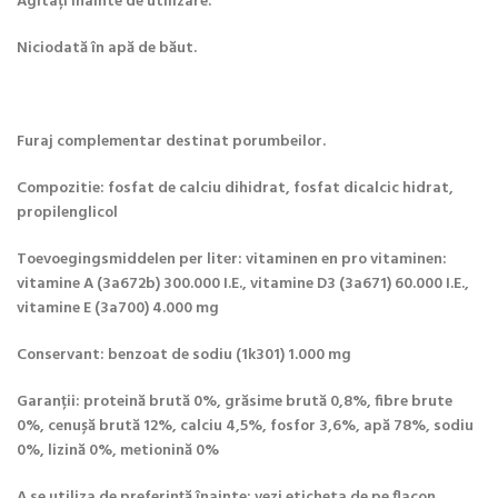
Agitați înainte de utilizare.
Niciodată în apă de băut.
Furaj complementar destinat porumbeilor.
Compozitie: fosfat de calciu dihidrat, fosfat dicalcic hidrat,
propilenglicol
Toevoegingsmiddelen per liter: vitaminen en pro vitaminen:
vitamine A (3a672b) 300.000 I.E., vitamine D3 (3a671) 60.000 I.E.,
vitamine E (3a700) 4.000 mg
Conservant: benzoat de sodiu (1k301) 1.000 mg
Garanții: proteină brută 0%, grăsime brută 0,8%, fibre brute
0%, cenușă brută 12%, calciu 4,5%, fosfor 3,6%, apă 78%, sodiu
0%, lizină 0%, metionină 0%
A se utiliza de preferință înainte: vezi eticheta de pe flacon