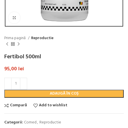
Click to enlarge
Prima pagină
Reproductie
Fertibol 500ml
95,00
lei
ADAUGĂ ÎN COȘ
Compară
Add to wishlist
Categorii:
Comed
,
Reproductie