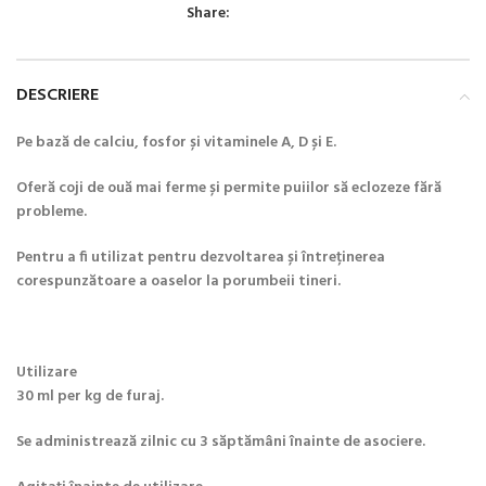
Share:
DESCRIERE
Pe bază de calciu, fosfor și vitaminele A, D și E.
Oferă coji de ouă mai ferme și permite puiilor să eclozeze fără
probleme.
Pentru a fi utilizat pentru dezvoltarea și întreținerea
corespunzătoare a oaselor la porumbeii tineri.
Utilizare
30 ml per kg de furaj.
Se administrează zilnic cu 3 săptămâni înainte de asociere.