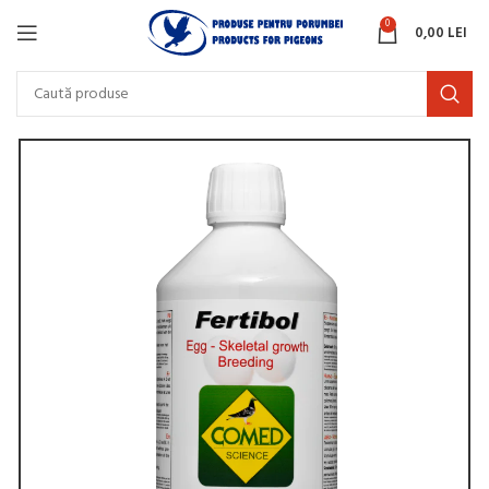
0
0,00
LEI