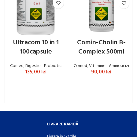
Ultracom 10 in 1
Comin-Cholin B-
100capsule
Complex 500ml
Comed
,
Digestie - Probiotic
Comed
,
Vitamine - Aminoacizi
135,00
lei
90,00
lei
ADAUGĂ ÎN COȘ
ADAUGĂ ÎN COȘ
LIVRARE RAPIDĂ
Livrare în 1-2 zile