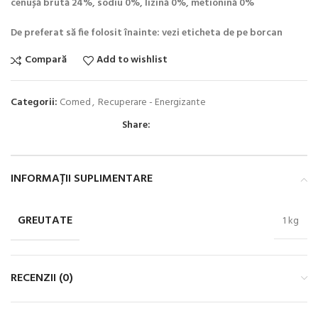
cenușă brută 24%, sodiu 0%, lizină 0%, metionină 0%
De preferat să fie folosit înainte: vezi eticheta de pe borcan
Compară
Add to wishlist
Categorii:
Comed
,
Recuperare - Energizante
Share:
INFORMAȚII SUPLIMENTARE
GREUTATE
1 kg
RECENZII (0)