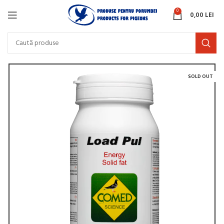
0
0,00
LEI
SOLD OUT