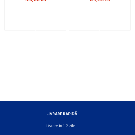
ADAUGĂ ÎN COȘ
ADAUGĂ ÎN COȘ
LIVRARE RAPIDĂ
Livrare în 1-2 zile