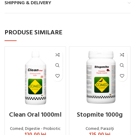
SHIPPING & DELIVERY
PRODUSE SIMILARE
Clean Oral 1000ml
Stopmite 1000g
Comed
,
Digestie - Probiotic
Comed
,
Paraziți
120,00
lei
125,00
lei