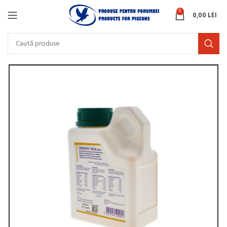
0
0,00
LEI