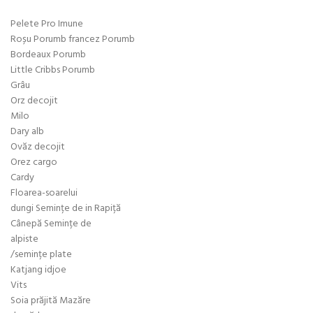
Pelete Pro Imune
Roșu Porumb francez Porumb
Bordeaux Porumb
Little Cribbs Porumb
Grâu
Orz decojit
Milo
Dary alb
Ovăz decojit
Orez cargo
Cardy
Floarea-soarelui
dungi Semințe de in Rapiță
Cânepă Semințe de
alpiste
/semințe plate
Katjang idjoe
Vits
Soia prăjită Mazăre