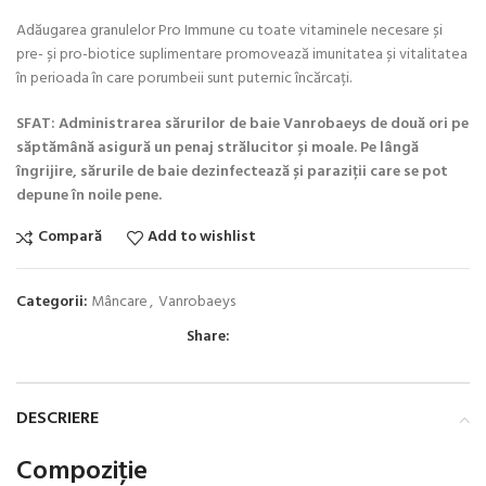
Adăugarea granulelor Pro Immune cu toate vitaminele necesare și
pre- și pro-biotice suplimentare promovează imunitatea și vitalitatea
în perioada în care porumbeii sunt puternic încărcați.
SFAT: Administrarea sărurilor de baie Vanrobaeys de două ori pe
săptămână asigură un penaj strălucitor și moale. Pe lângă
îngrijire, sărurile de baie dezinfectează și paraziții care se pot
depune în noile pene.
Compară
Add to wishlist
Categorii:
Mâncare
,
Vanrobaeys
Share:
DESCRIERE
Compoziţie