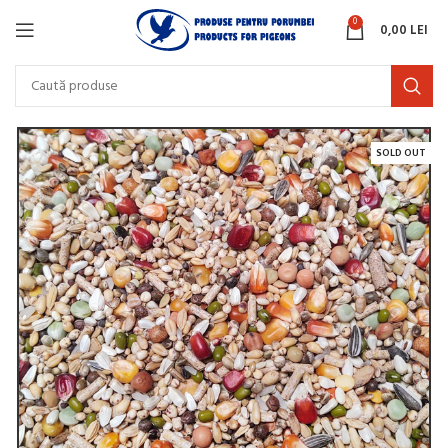
0
0,00
LEI
SOLD OUT