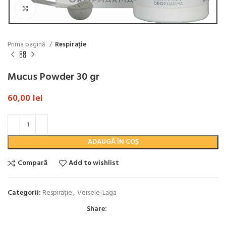
Click to enlarge
Prima pagină
Respirație
Mucus Powder 30 gr
60,00
lei
ADAUGĂ ÎN COȘ
Compară
Add to wishlist
Categorii:
Respirație
,
Versele-Laga
Share: