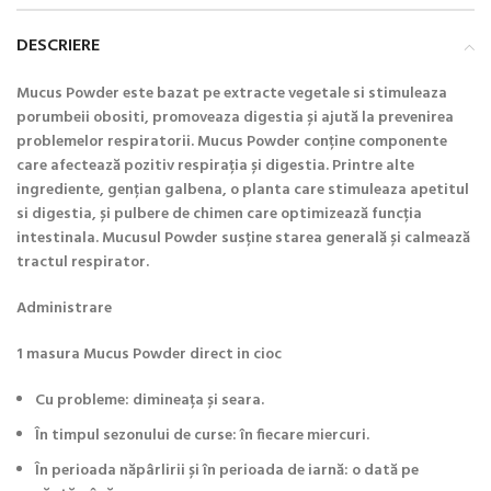
DESCRIERE
Mucus Powder este bazat pe extracte vegetale si stimuleaza
porumbeii obositi, promoveaza digestia și ajută la prevenirea
problemelor respiratorii. Mucus Powder conține componente
care afectează pozitiv respirația și digestia. Printre alte
ingrediente, gențian galbena, o planta care stimuleaza apetitul
si digestia, și pulbere de chimen care optimizează funcția
intestinala. Mucusul Powder susține starea generală și calmează
tractul respirator.
Administrare
1 masura Mucus Powder direct in cioc
Cu probleme: dimineața și seara.
În timpul sezonului de curse: în fiecare miercuri.
În perioada năpârlirii și în perioada de iarnă: o dată pe