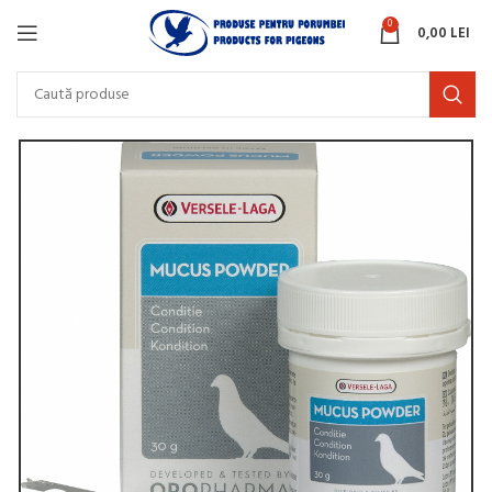
0
0,00
LEI