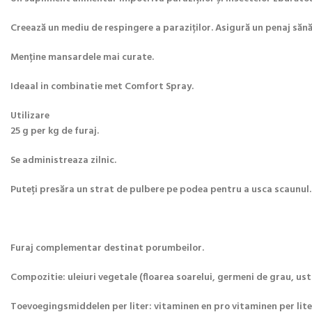
Creează un mediu de respingere a paraziților. Asigură un penaj sănăto
Menține mansardele mai curate.
Ideaal in combinatie met Comfort Spray.
Utilizare
25 g per kg de furaj.
Se administreaza zilnic.
Puteți presăra un strat de pulbere pe podea pentru a usca scaunul.
Furaj complementar destinat porumbeilor.
Compozitie: uleiuri vegetale (floarea soarelui, germeni de grau, ustur
Toevoegingsmiddelen per liter: vitaminen en pro vitaminen per liter: