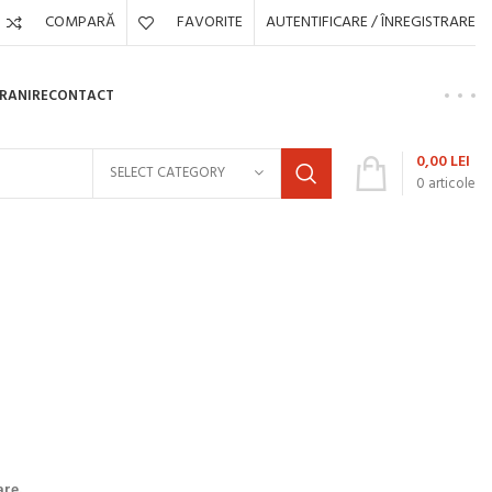
COMPARĂ
FAVORITE
AUTENTIFICARE / ÎNREGISTRARE
HRANIRE
CONTACT
0,00
LEI
SELECT CATEGORY
0
articole
are.