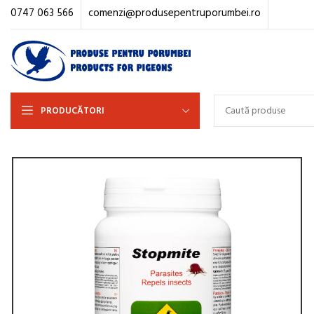
0747 063 566
comenzi@produsepentruporumbei.ro
PRODUCĂTORI