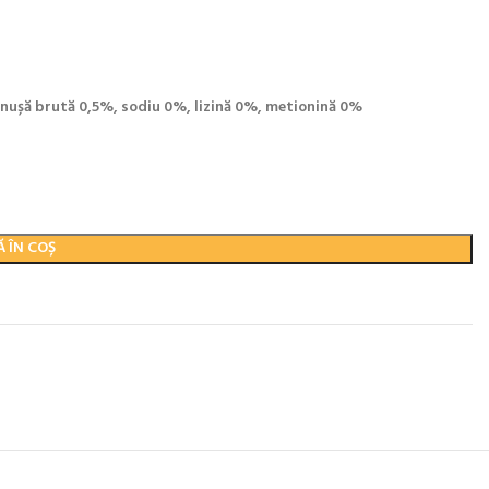
enușă brută 0,5%, sodiu 0%, lizină 0%, metionină 0%
 ÎN COȘ