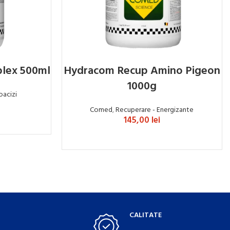
lex 500ml
Hydracom Recup Amino Pigeon
1000g
oacizi
Comed
,
Recuperare - Energizante
145,00
lei
ADAUGĂ ÎN COȘ
CALITATE