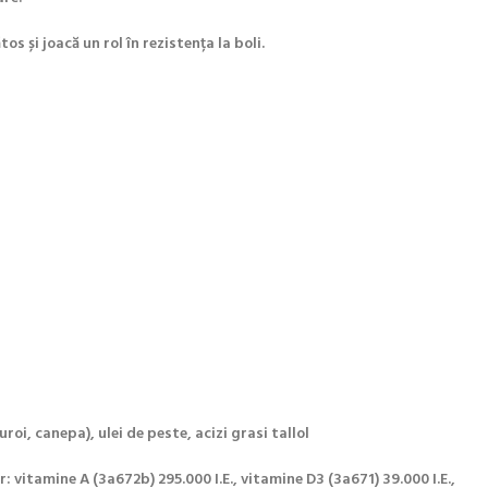
s și joacă un rol în rezistența la boli.
oi, canepa), ulei de peste, acizi grasi tallol
 vitamine A (3a672b) 295.000 I.E., vitamine D3 (3a671) 39.000 I.E.,