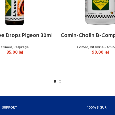
Eye Drops Pigeon 30ml
Comin-Cholin B-Comp
Comed
,
Respirație
Comed
,
Vitamine - Amin
85,00
lei
90,00
lei
ADAUGĂ ÎN COȘ
ADAUGĂ ÎN COȘ
SUPPORT
100% SIGUR