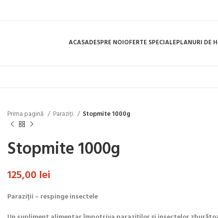
ACASA
DESPRE NOI
OFERTE SPECIALE
PLANURI DE 
Prima pagină
Paraziți
Stopmite 1000g
Stopmite 1000g
125,00
lei
Paraziții – respinge insectele
Un supliment alimentar împotriva paraziților și insectelor zburăto