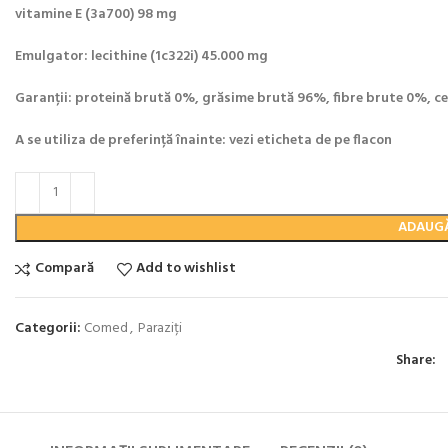
vitamine E (3a700) 98 mg
Emulgator: lecithine (1c322i) 45.000 mg
Garanții: proteină brută 0%, grăsime brută 96%, fibre brute 0%, c
A se utiliza de preferință înainte: vezi eticheta de pe flacon
ADAUGĂ
Compară
Add to wishlist
Categorii:
Comed
,
Paraziți
Share: