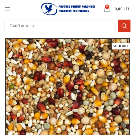
0
0,00
LEI
SOLD OUT