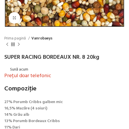
Click to enlarge
Prima pagină
Vanrobaeys
SUPER RACING BORDEAUX NR. 8 20kg
Sună acum
Prețul doar telefonic
Compoziţie
27% Porumb Cribbs galben mic
16,5% Mazăre (4 soiuri)
14% Grâu alb
13% Porumb Bordeaux Cribbs
11% Dari