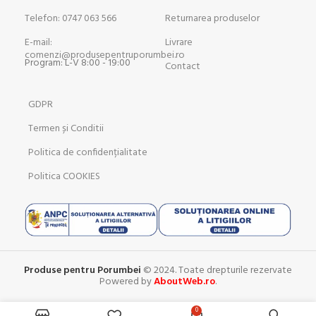
Telefon: 0747 063 566
Returnarea produselor
E-mail:
Livrare
comenzi@produsepentruporumbei.ro
Program: L-V 8:00 - 19:00
Contact
GDPR
Termen și Conditii
Politica de confidențialitate
Politica COOKIES
Produse pentru Porumbei
© 2024. Toate drepturile rezervate
Powered by
AboutWeb.ro
.
0