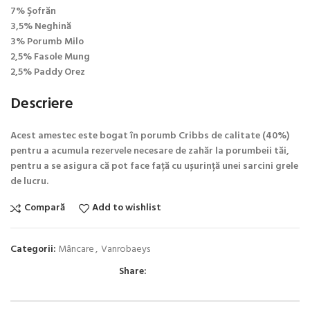
7% Şofrăn
3,5% Neghină
3% Porumb Milo
2,5% Fasole Mung
2,5% Paddy Orez
Descriere
Acest amestec este bogat în porumb Cribbs de calitate (40%)
pentru a acumula rezervele necesare de zahăr la porumbeii tăi,
pentru a se asigura că pot face față cu ușurință unei sarcini grele
de lucru.
Compară
Add to wishlist
Categorii:
Mâncare
,
Vanrobaeys
Share: