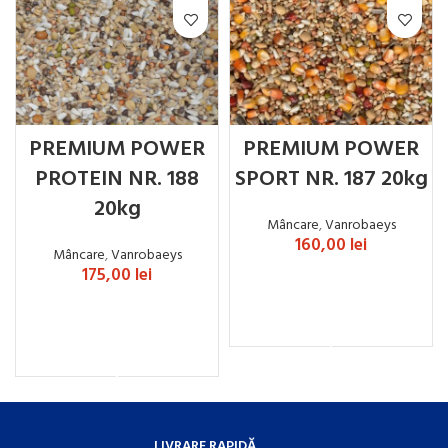
PREMIUM POWER
PREMIUM POWER
PROTEIN NR. 188
SPORT NR. 187 20kg
20kg
Mâncare
,
Vanrobaeys
160,00
lei
Mâncare
,
Vanrobaeys
175,00
lei
ADAUGĂ ÎN COȘ
ADAUGĂ ÎN COȘ
LIVRARE RAPIDĂ