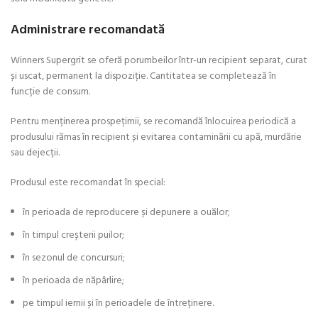
Administrare recomandată
Winners Supergrit se oferă porumbeilor într-un recipient separat, curat
și uscat, permanent la dispoziție. Cantitatea se completează în
funcție de consum.
Pentru menținerea prospețimii, se recomandă înlocuirea periodică a
produsului rămas în recipient și evitarea contaminării cu apă, murdărie
sau dejecții.
Produsul este recomandat în special:
în perioada de reproducere și depunere a ouălor;
în timpul creșterii puilor;
în sezonul de concursuri;
în perioada de năpârlire;
pe timpul iernii și în perioadele de întreținere.