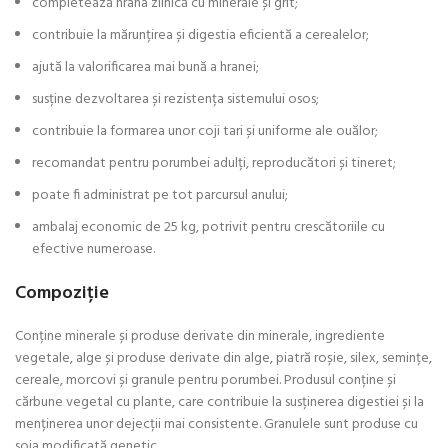
completează hrana zilnică cu minerale și grit;
contribuie la mărunțirea și digestia eficientă a cerealelor;
ajută la valorificarea mai bună a hranei;
susține dezvoltarea și rezistența sistemului osos;
contribuie la formarea unor coji tari și uniforme ale ouălor;
recomandat pentru porumbei adulți, reproducători și tineret;
poate fi administrat pe tot parcursul anului;
ambalaj economic de 25 kg, potrivit pentru crescătoriile cu
efective numeroase.
Compoziție
Conține minerale și produse derivate din minerale, ingrediente
vegetale, alge și produse derivate din alge, piatră roșie, silex, semințe,
cereale, morcovi și granule pentru porumbei. Produsul conține și
cărbune vegetal cu plante, care contribuie la susținerea digestiei și la
menținerea unor dejecții mai consistente. Granulele sunt produse cu
soia modificată genetic.