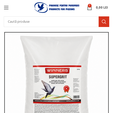
0
0,00
LEI