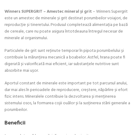
Winners SUPERGRIT – Amestec mineral și grit
– Winners Supergrit
este un amestec de minerale și grit destinat porumbeilor voiajori, de
reproducție și tineretului. Produsul completează alimentația pe bază
de cereale, care nu poate asigura întotdeauna întregul necesar de
minerale al organismului.
Particulele de grit sunt reținute temporar în pipota porumbelului și
contribuie la mărunțirea mecanică a boabelor. Astfel, hrana poate fi
digerată și valorificată mai eficient, iar substanțele nutritive sunt
absorbite mai ușor.
Aportul constant de minerale este important pe tot parcursul anului,
dar mai ales în perioadele de reproducere, creștere, năpârlire și efort
fizic intens. Mineralele contribuie la dezvoltarea și menținerea
sistemului osos, la formarea cojii ouălor și la susținerea stării generale a
porumbeilor.
Beneficii