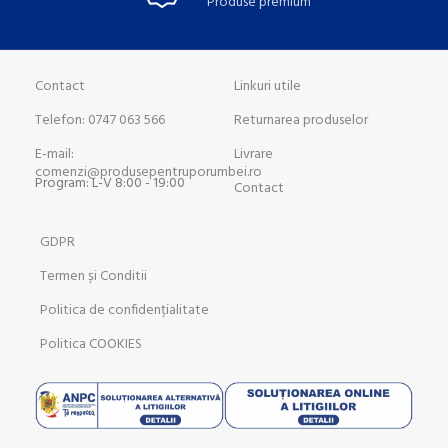
Produse premium
Contact
Linkuri utile
Telefon: 0747 063 566
Returnarea produselor
E-mail:
Livrare
comenzi@produsepentruporumbei.ro
Program: L-V 8:00 - 19:00
Contact
GDPR
Termen și Conditii
Politica de confidențialitate
Politica COOKIES