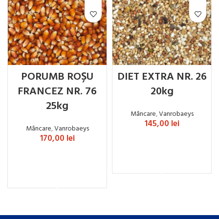
PORUMB ROȘU
DIET EXTRA NR. 26
FRANCEZ NR. 76
20kg
25kg
Mâncare
,
Vanrobaeys
145,00
lei
Mâncare
,
Vanrobaeys
170,00
lei
ADAUGĂ ÎN COȘ
ADAUGĂ ÎN COȘ