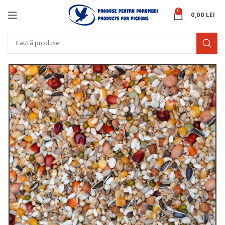
0
0,00
LEI