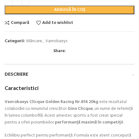
ADAUGĂ ÎN COȘ
Compară
Add to wishlist
Categorii:
Mâncare
,
Vanrobaeys
Share:
DESCRIERE
Caracteristici
Vanrobaeys Clicque Golden Racing Nr.816 20kg
este rezultatul
colaborării cu renumitul crescător
Gino Clicque
, un nume de referință
în lumea columbofilă. Acest amestec sportiv a fost creat special
pentru a oferi porumbeilor
performanță maximă în competiții
.
Echilibru perfect pentru performanță. Formula este atent concepută