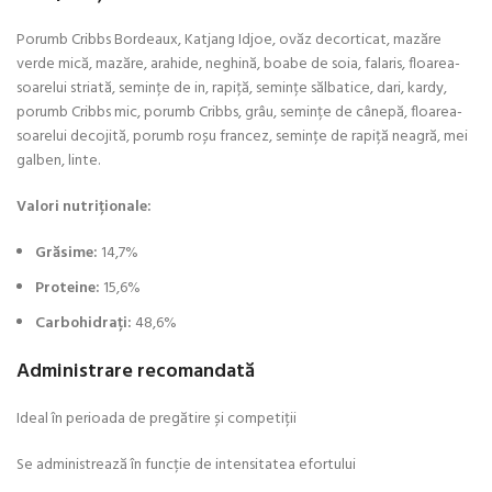
Porumb Cribbs Bordeaux, Katjang Idjoe, ovăz decorticat, mazăre
verde mică, mazăre, arahide, neghină, boabe de soia, falaris, floarea-
soarelui striată, semințe de in, rapiță, semințe sălbatice, dari, kardy,
porumb Cribbs mic, porumb Cribbs, grâu, semințe de cânepă, floarea-
soarelui decojită, porumb roșu francez, semințe de rapiță neagră, mei
galben, linte.
Valori nutriționale:
Grăsime:
14,7%
Proteine:
15,6%
Carbohidrați:
48,6%
Administrare recomandată
Ideal în perioada de pregătire și competiții
Se administrează în funcție de intensitatea efortului