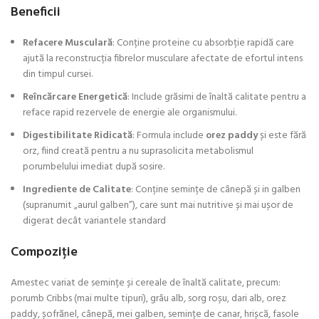
Beneficii
Refacere Musculară
: Conține proteine cu absorbție rapidă care
ajută la reconstrucția fibrelor musculare afectate de efortul intens
din timpul cursei.
Reîncărcare Energetică
: Include grăsimi de înaltă calitate pentru a
reface rapid rezervele de energie ale organismului.
Digestibilitate Ridicată
: Formula include
orez
paddy
și este fără
orz, fiind creată pentru a nu suprasolicita metabolismul
porumbelului imediat după sosire.
Ingrediente de Calitate
: Conține semințe de cânepă și in galben
(supranumit „aurul galben”), care sunt mai nutritive și mai ușor de
digerat decât variantele standard
Compoziție
Amestec variat de semințe și cereale de înaltă calitate, precum:
porumb Cribbs (mai multe tipuri), grâu alb, sorg roșu, dari alb, orez
paddy, șofrănel, cânepă, mei galben, semințe de canar, hrișcă, fasole