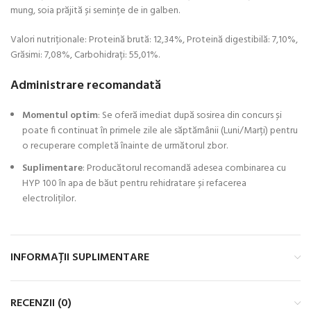
mung, soia prăjită și semințe de in galben.
Valori nutri
ț
ionale: Proteină brută: 12,34%,
Proteină digestibilă: 7,10%,
Grăsimi: 7,08%,
Carbohidrați: 55,01%.
Administrare recomandată
Momentul optim
: Se oferă imediat după sosirea din concurs și
poate fi continuat în primele zile ale săptămânii (Luni/Marți) pentru
o recuperare completă înainte de următorul zbor.
Suplimentare
: Producătorul recomandă adesea combinarea cu
HYP 100 în apa de băut pentru rehidratare și refacerea
electroliților.
INFORMAȚII SUPLIMENTARE
RECENZII (0)