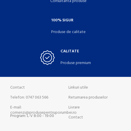
Consultantă produse
100% SIGUR
Produse de calitate
CALITATE
Produse premium
Contact
Linkuri utile
Telefon: 0747 063 566
Returnarea produselor
E-mail:
Livrare
comenzi@produsepentruporumbei.ro
Program: L-V 8:00 - 19:00
Contact