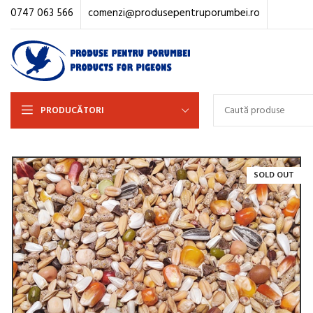
0747 063 566
comenzi@produsepentruporumbei.ro
PRODUCĂTORI
SOLD OUT