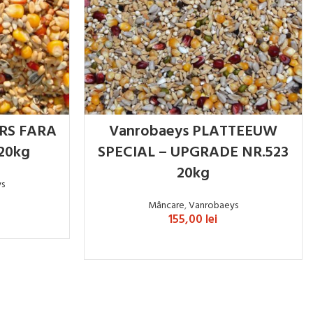
RS FARA
Vanrobaeys PLATTEEUW
20kg
SPECIAL – UPGRADE NR.523
20kg
ys
Mâncare
,
Vanrobaeys
155,00
lei
ADAUGĂ ÎN COȘ