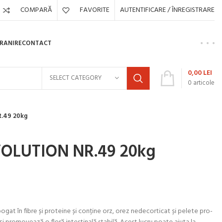
COMPARĂ
FAVORITE
AUTENTIFICARE / ÎNREGISTRARE
HRANIRE
CONTACT
0,00
LEI
SELECT CATEGORY
0
articole
.49 20kg
VOLUTION NR.49 20kg
gat în fibre și proteine ​​și conține orz, orez nedecorticat și pelete pro-