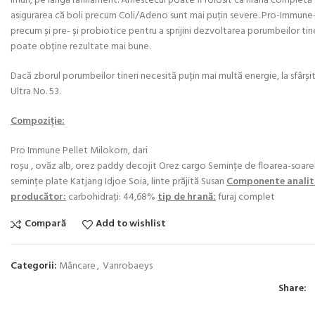
imun, pe lângă rafinament. Amestecul poate fi folosit ca hrană completă ș
asigurarea că boli precum Coli/Adeno sunt mai puțin severe. Pro-Immune
precum și pre- și probiotice pentru a sprijini dezvoltarea porumbeilor tin
poate obține rezultate mai bune.
Dacă zborul porumbeilor tineri necesită puțin mai multă energie, la sfâr
Ultra No. 53.
Compoziție:
Pro Immune Pellet Milokorn, dari
roșu , ovăz alb, orez paddy decojit Orez cargo Semințe de floarea-soarelui
semințe plate Katjang Idjoe Soia, linte prăjită Susan
Componente analiti
producător:
carbohidrați: 44,68%
tip de hrană:
furaj complet
Compară
Add to wishlist
Categorii:
Mâncare
,
Vanrobaeys
Share: