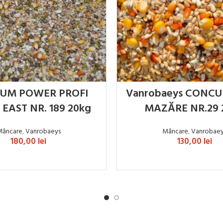
IUM POWER PROFI
Vanrobaeys CONCU
EAST NR. 189 20kg
MAZĂRE NR.29 
Mâncare
,
Vanrobaeys
Mâncare
,
Vanrobae
180,00
lei
130,00
lei
ADAUGĂ ÎN COȘ
ADAUGĂ ÎN COȘ