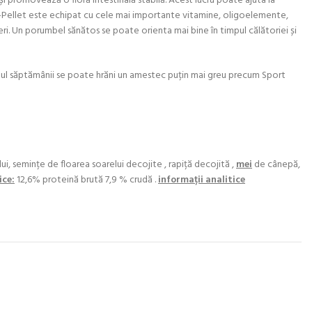
i promovează o floră intestinală stabilă. Acest lucru poate ajuta la
-Pellet este echipat cu cele mai importante vitamine, oligoelemente,
eri. Un porumbel sănătos se poate orienta mai bine în timpul călătoriei și
șitul săptămânii se poate hrăni un amestec puțin mai greu precum Sport
, semințe de floarea soarelui decojite , rapiță decojită ,
mei
de cânepă,
ce:
12,6% proteină brută 7,9 % crudă .
informații analitice