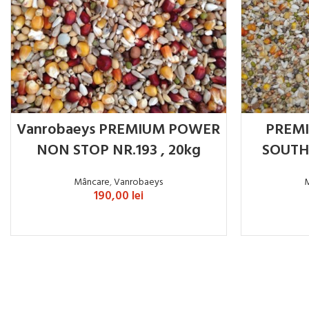
Vanrobaeys PREMIUM POWER
PREM
NON STOP NR.193 , 20kg
SOUTH 
Mâncare
,
Vanrobaeys
190,00
lei
ADAUGĂ ÎN COȘ