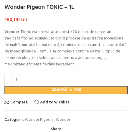
Wonder Pigeon TONIC – 1L
180,00
lei
Wonder Tonic
este rezultatul a peste 20 de ani de cercetare
dedicată fitomoleculelor, folosind procese de extracție moleculară
de înaltă puritate farmaceutică, combinate cu o cantitate controlată
de monogliceride. Formula sa complexă conține peste 15 tipuri de
fitomolecule atent selecționate pentru a acționa sinergic,
maximizând eficiența fiecărui ingredient.
ADAUGĂ ÎN COȘ
Compară
Add to wishlist
Categorii:
Wonder Pigeon
,
Wonder
Share: