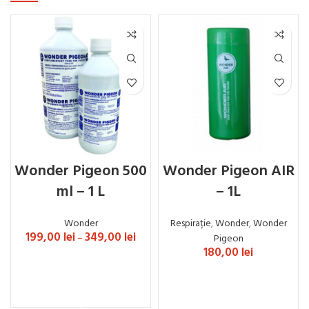
Wonder Pigeon 500
Wonder Pigeon AIR
ml – 1 L
– 1L
Wonder
Respirație
,
Wonder
,
Wonder
199,00
lei
349,00
lei
–
Pigeon
180,00
lei
SELECTEAZĂ OPȚIUNILE
ADAUGĂ ÎN COȘ