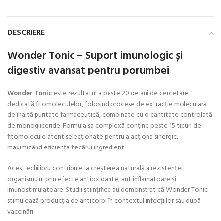
DESCRIERE
Wonder Tonic – Suport imunologic și
digestiv avansat pentru porumbei
Wonder Tonic
este rezultatul a peste 20 de ani de cercetare
dedicată fitomoleculelor, folosind procese de extracție moleculară
de înaltă puritate farmaceutică, combinate cu o cantitate controlată
de monogliceride. Formula sa complexă conține peste 15 tipuri de
fitomolecule atent selecționate pentru a acționa sinergic,
maximizând eficiența fiecărui ingredient.
Acest echilibru contribuie la creșterea naturală a rezistenței
organismului prin efecte antioxidante, antiinflamatoare și
imunostimulatoare. Studii științifice au demonstrat că Wonder Tonic
stimulează producția de anticorpi în contextul infecțiilor sau după
vaccinări.