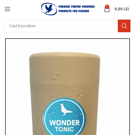
0
0,00
LEI