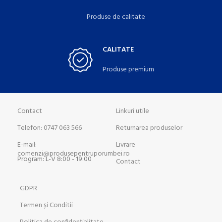
Produse de calitate
CALITATE
Produse premium
Contact
Linkuri utile
Telefon: 0747 063 566
Returnarea produselor
E-mail:
Livrare
comenzi@produsepentruporumbei.ro
Program: L-V 8:00 - 19:00
Contact
GDPR
Termen și Conditii