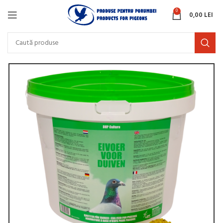
0
0,00
LEI