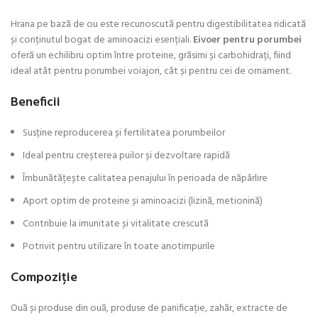
Hrana pe bază de ou este recunoscută pentru digestibilitatea ridicată
și conținutul bogat de aminoacizi esențiali.
Eivoer pentru porumbei
oferă un echilibru optim între proteine, grăsimi și carbohidrați, fiind
ideal atât pentru porumbei voiajori, cât și pentru cei de ornament.
Beneficii
Susține reproducerea și fertilitatea porumbeilor
Ideal pentru creșterea puilor și dezvoltare rapidă
Îmbunătățește calitatea penajului în perioada de năpârlire
Aport optim de proteine și aminoacizi (lizină, metionină)
Contribuie la imunitate și vitalitate crescută
Potrivit pentru utilizare în toate anotimpurile
Compoziție
Ouă și produse din ouă, produse de panificație, zahăr, extracte de