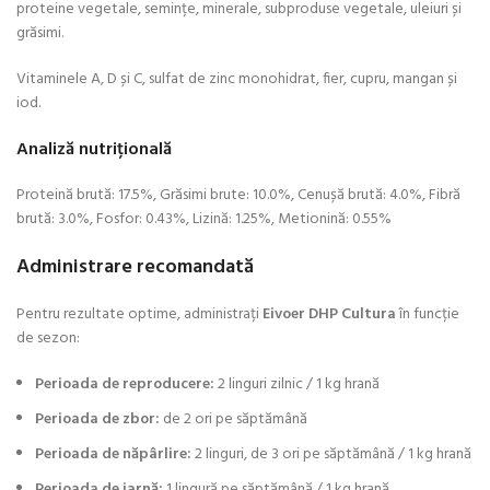
proteine vegetale, semințe, minerale, subproduse vegetale, uleiuri și
grăsimi.
Vitaminele A, D și C, sulfat de zinc monohidrat, fier, cupru, mangan și
iod.
Analiză nutrițională
Proteină brută: 17.5%, Grăsimi brute: 10.0%, Cenușă brută: 4.0%, Fibră
brută: 3.0%, Fosfor: 0.43%, Lizină: 1.25%, Metionină: 0.55%
Administrare recomandată
Pentru rezultate optime, administrați
Eivoer DHP Cultura
în funcție
de sezon:
Perioada de reproducere:
2 linguri zilnic / 1 kg hrană
Perioada de zbor:
de 2 ori pe săptămână
Perioada de năpârlire:
2 linguri, de 3 ori pe săptămână / 1 kg hrană
Perioada de iarnă:
1 lingură pe săptămână / 1 kg hrană