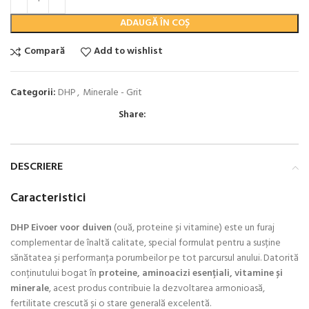
ADAUGĂ ÎN COȘ
Compară
Add to wishlist
Categorii:
DHP
,
Minerale - Grit
Share:
DESCRIERE
Caracteristici
DHP Eivoer voor duiven
(ouă, proteine și vitamine) este un furaj
complementar de înaltă calitate, special formulat pentru a susține
sănătatea și performanța porumbeilor pe tot parcursul anului. Datorită
conținutului bogat în
proteine, aminoacizi esențiali, vitamine și
minerale
, acest produs contribuie la dezvoltarea armonioasă,
fertilitate crescută și o stare generală excelentă.