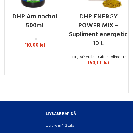
DHP Aminochol
DHP ENERGY
500ml
POWER MIX –
Supliment energetic
DHP
10 L
110,00
lei
DHP
,
Minerale - Grit
,
Suplimente
160,00
lei
ADAUGĂ ÎN COȘ
ADAUGĂ ÎN COȘ
LIVRARE RAPIDĂ
Livrare în 1-2 zile