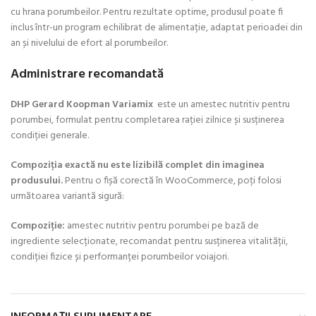
cu hrana porumbeilor. Pentru rezultate optime, produsul poate fi
inclus într-un program echilibrat de alimentație, adaptat perioadei din
an și nivelului de efort al porumbeilor.
Administrare recomandată
DHP Gerard Koopman Variamix
este un amestec nutritiv pentru
porumbei, formulat pentru completarea rației zilnice și susținerea
condiției generale.
Compoziția exactă nu este lizibilă complet din imaginea
produsului.
Pentru o fișă corectă în WooCommerce, poți folosi
următoarea variantă sigură:
Compoziție:
amestec nutritiv pentru porumbei pe bază de
ingrediente selecționate, recomandat pentru susținerea vitalității,
condiției fizice și performanței porumbeilor voiajori.