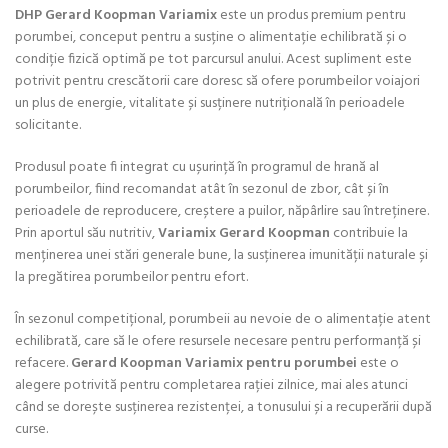
DHP Gerard Koopman Variamix
este un produs premium pentru
porumbei, conceput pentru a susține o alimentație echilibrată și o
condiție fizică optimă pe tot parcursul anului. Acest supliment este
potrivit pentru crescătorii care doresc să ofere porumbeilor voiajori
un plus de energie, vitalitate și susținere nutrițională în perioadele
solicitante.
Produsul poate fi integrat cu ușurință în programul de hrană al
porumbeilor, fiind recomandat atât în sezonul de zbor, cât și în
perioadele de reproducere, creștere a puilor, năpârlire sau întreținere.
Prin aportul său nutritiv,
Variamix Gerard Koopman
contribuie la
menținerea unei stări generale bune, la susținerea imunității naturale și
la pregătirea porumbeilor pentru efort.
În sezonul competițional, porumbeii au nevoie de o alimentație atent
echilibrată, care să le ofere resursele necesare pentru performanță și
refacere.
Gerard Koopman Variamix pentru porumbei
este o
alegere potrivită pentru completarea rației zilnice, mai ales atunci
când se dorește susținerea rezistenței, a tonusului și a recuperării după
curse.