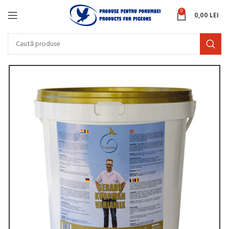
0
0,00
LEI