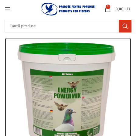
0
0,00
LEI