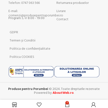
Telefon: 0747 063 566
Returnarea produselor
E-mail:
Livrare
comenzi@produsepentruporumbei.ro
Program: L-V 8:00 - 19:00
Contact
GDPR
Termen și Conditii
Politica de confidențialitate
Politica COOKIES
Produse pentru Porumbei
© 2024. Toate drepturile rezervate
Powered by
AboutWeb.ro
.
0