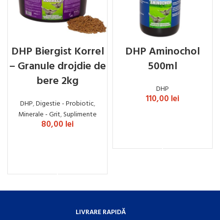
DHP Biergist Korrel
DHP Aminochol
– Granule drojdie de
500ml
bere 2kg
DHP
110,00
lei
DHP
,
Digestie - Probiotic
,
Minerale - Grit
,
Suplimente
80,00
lei
ADAUGĂ ÎN COȘ
ADAUGĂ ÎN COȘ
LIVRARE RAPIDĂ