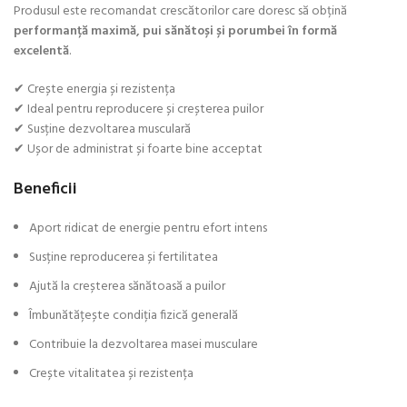
Produsul este recomandat crescătorilor care doresc să obțină
performanță maximă, pui sănătoși și porumbei în formă
excelentă
.
✔ Crește energia și rezistența
✔ Ideal pentru reproducere și creșterea puilor
✔ Susține dezvoltarea musculară
✔ Ușor de administrat și foarte bine acceptat
Beneficii
Aport ridicat de energie pentru efort intens
Susține reproducerea și fertilitatea
Ajută la creșterea sănătoasă a puilor
Îmbunătățește condiția fizică generală
Contribuie la dezvoltarea masei musculare
Crește vitalitatea și rezistența