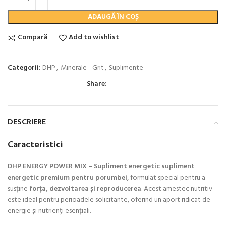
ADAUGĂ ÎN COȘ
Compară
Add to wishlist
Categorii:
DHP
,
Minerale - Grit
,
Suplimente
Share:
DESCRIERE
Caracteristici
DHP ENERGY POWER MIX – Supliment energetic s
upliment
energetic premium pentru porumbei
, formulat special pentru a
susține
forța, dezvoltarea și reproducerea
. Acest amestec nutritiv
este ideal pentru perioadele solicitante, oferind un aport ridicat de
energie și nutrienți esențiali.