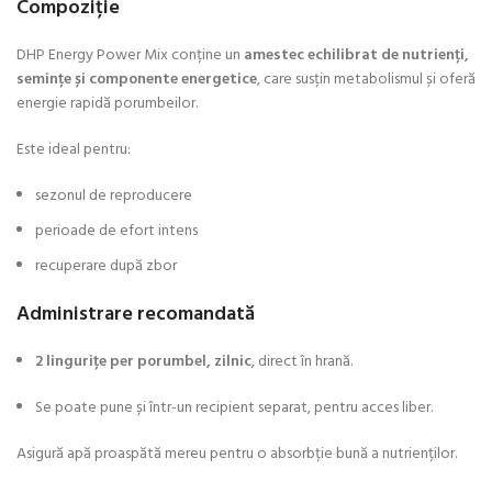
Compoziție
DHP Energy Power Mix conține un
amestec echilibrat de nutrienți,
semințe și componente energetice
, care susțin metabolismul și oferă
energie rapidă porumbeilor.
Este ideal pentru:
sezonul de reproducere
perioade de efort intens
recuperare după zbor
Administrare recomandată
2 lingurițe per porumbel, zilnic
, direct în hrană.
Se poate pune și într-un recipient separat, pentru acces liber.
Asigură apă proaspătă mereu pentru o absorbție bună a nutrienților.