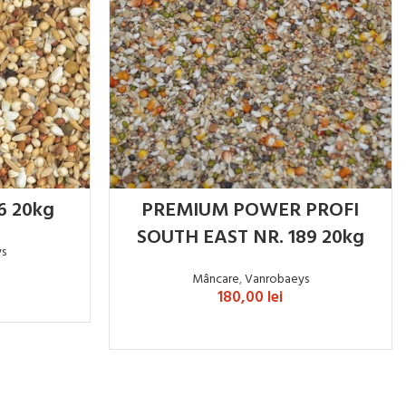
6 20kg
PREMIUM POWER PROFI
SOUTH EAST NR. 189 20kg
ys
Mâncare
,
Vanrobaeys
180,00
lei
ADAUGĂ ÎN COȘ