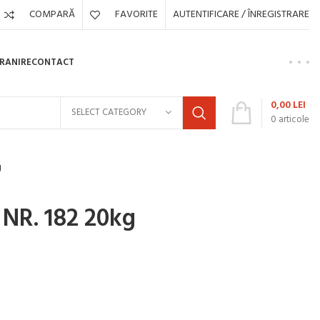
COMPARĂ
FAVORITE
AUTENTIFICARE / ÎNREGISTRARE
HRANIRE
CONTACT
0,00
LEI
SELECT CATEGORY
0
articole
g
R. 182 20kg