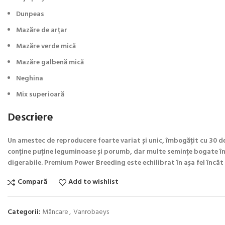
Dunpeas
Mazăre de arțar
Mazăre verde mică
Mazăre galbenă mică
Neghina
Mix superioară
Descriere
Un amestec de reproducere foarte variat și unic, îmbogățit cu 30 de
conține puține leguminoase și porumb, dar multe semințe bogate în pr
digerabile. Premium Power Breeding este echilibrat în așa fel încât
Compară
Add to wishlist
Categorii:
Mâncare
,
Vanrobaeys