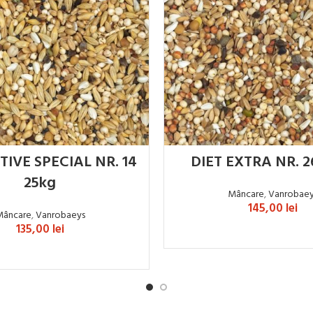
IVE SPECIAL NR. 14
DIET EXTRA NR. 2
25kg
Mâncare
,
Vanrobae
145,00
lei
Mâncare
,
Vanrobaeys
135,00
lei
ADAUGĂ ÎN COȘ
ADAUGĂ ÎN COȘ