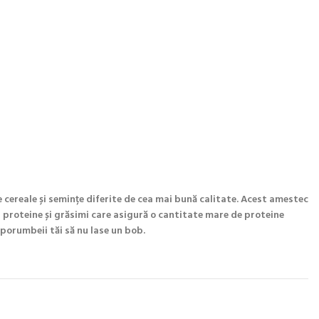
 cereale și semințe diferite de cea mai bună calitate. Acest amestec
oteine ​​și grăsimi care asigură o cantitate mare de proteine ​​
 porumbeii tăi să nu lase un bob.