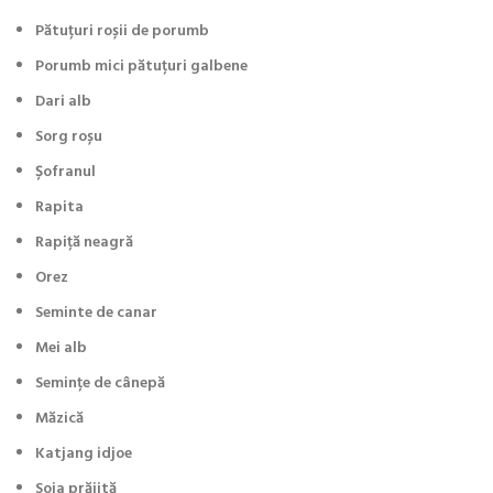
Pătuțuri roșii de porumb
Porumb mici pătuțuri galbene
Dari alb
Sorg roșu
Șofranul
Rapita
Rapiță neagră
Orez
Seminte de canar
Mei alb
Semințe de cânepă
Măzică
Katjang idjoe
Soja prăjită