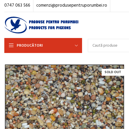
0747 063 566
comenzi@produsepentruporumbei.ro
PRODUCĂTORI
SOLD OUT