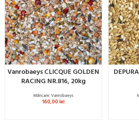
Vanrobaeys CLICQUE GOLDEN
DEPURAT
RACING NR.816, 20kg
Mâncare
,
Vanrobaeys
160,00
lei
ADAUGĂ ÎN COȘ