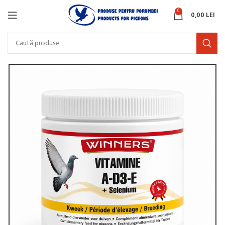
0
0,00
LEI