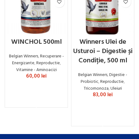
WINCHOL 500ml
Winners Ulei de
Usturoi – Digestie și
Belgian Winners
,
Recuperare -
Condiție, 500 ml
Energizante
,
Reproductie
,
Vitamine - Aminoacizi
Belgian Winners
,
Digestie -
60,00
lei
Probiotic
,
Reproductie
,
Tricomonoza
,
Uleiuri
83,00
lei
ADAUGĂ ÎN COȘ
ADAUGĂ ÎN COȘ