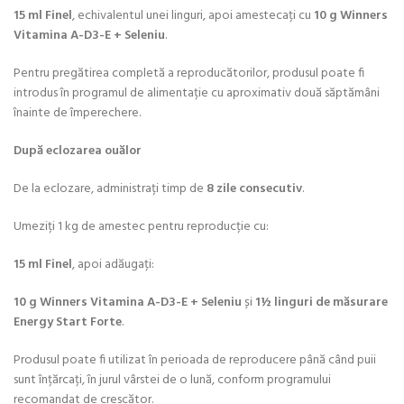
15 ml Finel
, echivalentul unei linguri, apoi amestecați cu
10 g Winners
Vitamina A-D3-E + Seleniu
.
Pentru pregătirea completă a reproducătorilor, produsul poate fi
introdus în programul de alimentație cu aproximativ două săptămâni
înainte de împerechere.
După eclozarea ouălor
De la eclozare, administrați timp de
8 zile consecutiv
.
Umeziți 1 kg de amestec pentru reproducție cu:
15 ml Finel
, apoi adăugați:
10 g Winners Vitamina A-D3-E + Seleniu
și
1½ linguri de măsurare
Energy Start Forte
.
Produsul poate fi utilizat în perioada de reproducere până când puii
sunt înțărcați, în jurul vârstei de o lună, conform programului
recomandat de crescător.