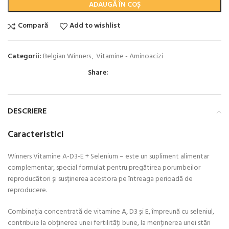
ADAUGĂ ÎN COȘ
Compară
Add to wishlist
Categorii:
Belgian Winners
,
Vitamine - Aminoacizi
Share:
DESCRIERE
Caracteristici
Winners Vitamine A-D3-E + Selenium – este un supliment alimentar
complementar, special formulat pentru pregătirea porumbeilor
reproducători și susținerea acestora pe întreaga perioadă de
reproducere.
Combinația concentrată de vitamine A, D3 și E, împreună cu seleniul,
contribuie la obținerea unei fertilități bune, la menținerea unei stări