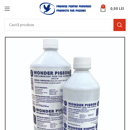
0
0,00
LEI