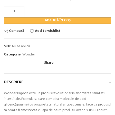
ADAUGĂ ÎN COȘ
Compară
Add to wishlist
SKU:
Nu se aplică
Categorie:
Wonder
Share:
DESCRIERE
Wonder Pigeon este un produs revolutionar in abordarea sanatatii
intestinale. Formula sa care combina molecule de acid
gliceric(grasime) cu proprietati natural antibacteriale, face ca produsul
sa poata fi amestecat cu apa de baut, produsul avand si un PH neutru.