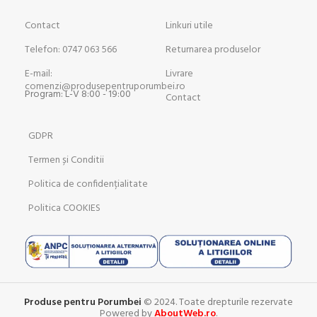
Contact
Linkuri utile
Telefon: 0747 063 566
Returnarea produselor
E-mail:
Livrare
comenzi@produsepentruporumbei.ro
Program: L-V 8:00 - 19:00
Contact
GDPR
Termen și Conditii
Politica de confidențialitate
Politica COOKIES
Produse pentru Porumbei
© 2024. Toate drepturile rezervate
Powered by
AboutWeb.ro
.