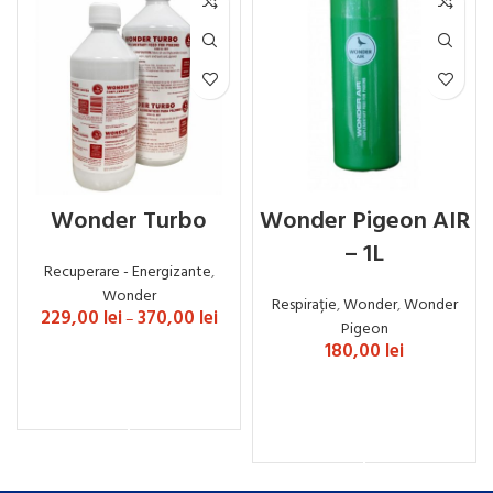
Wonder Turbo
Wonder Pigeon AIR
– 1L
Recuperare - Energizante
,
Wonder
Respirație
,
Wonder
,
Wonder
229,00
lei
370,00
lei
–
Pigeon
180,00
lei
SELECTEAZĂ OPȚIUNILE
ADAUGĂ ÎN COȘ