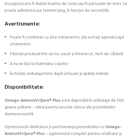
Dozajul poate fi dublat înainte de curse sau în perioade de stres. Se
poate administra pe termen lung, în funcție de necesități.
Avertismente:
Poate fi combinat cu alte tratamente, dar evitați supradozajul
vitaminelor
Păstrați produsul într-un loc uscat și întunecat, ferit de căldură
A nu se lăsa la îndemâna copiilor
Închideți ambalajul bine după utilizare și spălați mâinile
Disponibilitate:
Omega-AminoVitQure® Plus
este disponibil în ambalaje de 500
grame pulbere – ideal pentru nevoile zilnice ale porumbeilor
dumneavoastră.
Optimizează sănătatea și performanța porumbeilor cu
Omega-
AminoVitQure® Plus
– suplimentul complet pentru vitalitate și