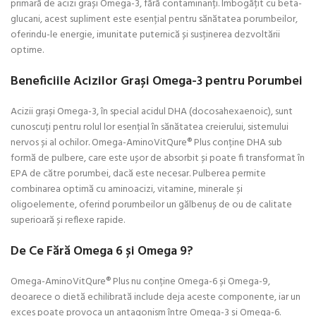
primară de acizi grași Omega-3, fără contaminanți. Îmbogățit cu beta-
glucani, acest supliment este esențial pentru sănătatea porumbeilor,
oferindu-le energie, imunitate puternică și susținerea dezvoltării
optime.
Beneficiile Acizilor Grași Omega-3 pentru Porumbei
Acizii grași Omega-3, în special acidul DHA (docosahexaenoic), sunt
cunoscuți pentru rolul lor esențial în sănătatea creierului, sistemului
nervos și al ochilor. Omega-AminoVitQure® Plus conține DHA sub
formă de pulbere, care este ușor de absorbit și poate fi transformat în
EPA de către porumbei, dacă este necesar. Pulberea permite
combinarea optimă cu aminoacizi, vitamine, minerale și
oligoelemente, oferind porumbeilor un gălbenuș de ou de calitate
superioară și reflexe rapide.
De Ce Fără Omega 6 și Omega 9?
Omega-AminoVitQure® Plus nu conține Omega-6 și Omega-9,
deoarece o dietă echilibrată include deja aceste componente, iar un
exces poate provoca un antagonism între Omega-3 și Omega-6.