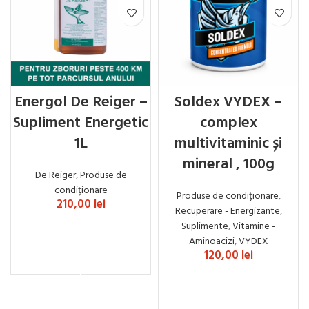
Energol De Reiger –
Soldex VYDEX –
Supliment Energetic
complex
1L
multivitaminic și
mineral , 100g
De Reiger
,
Produse de
condiționare
Produse de condiționare
,
210,00
lei
Recuperare - Energizante
,
Suplimente
,
Vitamine -
Aminoacizi
,
VYDEX
ADAUGĂ ÎN COȘ
120,00
lei
ADAUGĂ ÎN COȘ