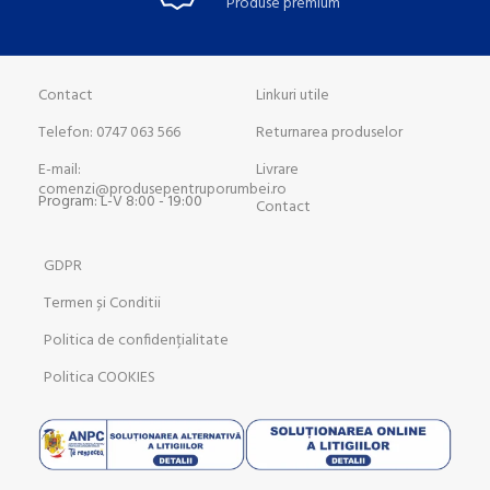
Produse premium
Contact
Linkuri utile
Telefon: 0747 063 566
Returnarea produselor
E-mail:
Livrare
comenzi@produsepentruporumbei.ro
Program: L-V 8:00 - 19:00
Contact
GDPR
Termen și Conditii
Politica de confidențialitate
Politica COOKIES